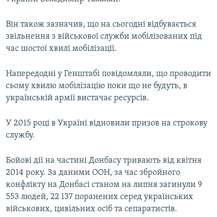
ВІДЕОУРОКИ «ELIFBE»
Русский
Він також зазначив, що на сьогодні відбувається
СВІДЧЕННЯ ОКУПАЦІЇ
Qırımtatar
звільнення з військової служби мобілізованих під
УКРАЇНСЬКА ПРОБЛЕМА КРИМУ
час шостої хвилі мобілізації.
ДОЛУЧАЙСЯ!
ІНФОГРАФІКА
Напередодні у Генштабі повідомляли, що проводити
сьому хвилю мобілізацію поки що не будуть, в
українській армії вистачає ресурсів.
Усі сайти RFE/RL
У 2015 році в Україні відновили призов на строкову
службу.
Бойові дії на частині Донбасу тривають від квітня
2014 року. За даними ООН, за час збройного
конфлікту на Донбасі станом на липня загинули 9
553 людей, 22 137 поранених серед українських
військових, цивільних осіб та сепаратистів.