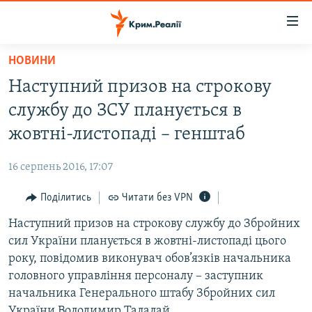
Доступність
посилання
Перейти
НОВИНИ
до
НОВИНИ
Наступний призов на строкову
основного
ВОДА.КРИМ
матеріалу
службу до ЗСУ планується в
ВІДЕО ТА ФОТО
Перейти
жовтні-листопаді – генштаб
до
ПОЛІТИКА
основної
16 серпень 2016, 17:07
БЛОГИ
навігації
Перейти
Поділитись
Читати без VPN
ПОГЛЯД
до
Наступний призов на строкову службу до Збройних
ІНТЕРВ'Ю
пошуку
сил України планується в жовтні-листопаді цього
ВСЕ ЗА ДЕНЬ
року, повідомив виконувач обов’язків начальника
СПЕЦПРОЕКТИ
головного управління персоналу – заступник
начальника Генерального штабу Збройних сил
ЯК ОБІЙТИ БЛОКУВАННЯ
ДЕПОРТАЦІЯ
України Володимир Талалай.