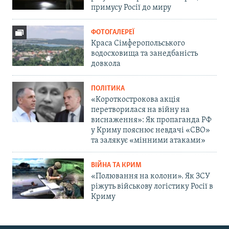
примусу Росії до миру
ФОТОГАЛЕРЕЇ
Краса Сімферопольського
водосховища та занедбаність
довкола
ПОЛІТИКА
«Короткострокова акція
перетворилася на війну на
виснаження»: Як пропаганда РФ
у Криму пояснює невдачі «СВО»
та залякує «мінними атаками»
ВІЙНА ТА КРИМ
«Полювання на колони». Як ЗСУ
ріжуть військову логістику Росії в
Криму