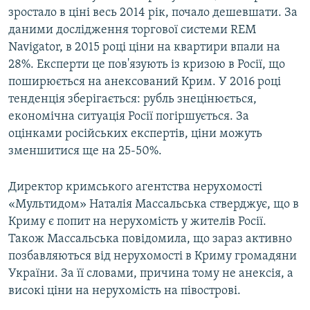
зростало в ціні весь 2014 рік, почало дешевшати. За
даними дослідження торгової системи REM
Navigator, в 2015 році ціни на квартири впали на
28%. Експерти це пов'язують із кризою в Росії, що
поширюється на анексований Крим. У 2016 році
тенденція зберігається: рубль знецінюється,
економічна ситуація Росії погіршується. За
оцінками російських експертів, ціни можуть
зменшитися ще на 25-50%.
Директор кримського агентства нерухомості
«Мультидом» Наталія Массальська стверджує, що в
Криму є попит на нерухомість у жителів Росії.
Також Массальська повідомила, що зараз активно
позбавляються від нерухомості в Криму громадяни
України. За її словами, причина тому не анексія, а
високі ціни на нерухомість на півострові.