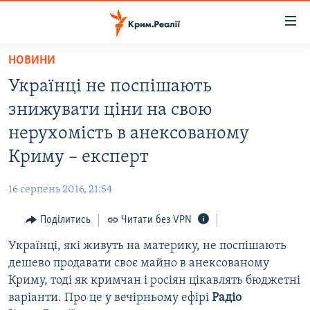
Доступність
посилання
Перейти
НОВИНИ
до
НОВИНИ
Українці не поспішають
основного
ВОДА.КРИМ
матеріалу
знижувати ціни на свою
ВІДЕО ТА ФОТО
Перейти
нерухомість в анексованому
до
ПОЛІТИКА
Криму – експерт
основної
БЛОГИ
навігації
16 серпень 2016, 21:54
Перейти
ПОГЛЯД
до
Поділитись
Читати без VPN
ІНТЕРВ'Ю
пошуку
Українці, які живуть на материку, не поспішають
ВСЕ ЗА ДЕНЬ
дешево продавати своє майно в анексованому
СПЕЦПРОЕКТИ
Криму, тоді як кримчан і росіян цікавлять бюджетні
варіанти. Про це у вечірньому ефірі
Радіо
ЯК ОБІЙТИ БЛОКУВАННЯ
ДЕПОРТАЦІЯ