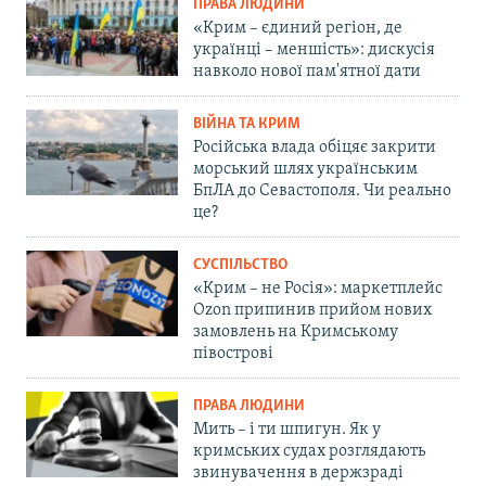
ПРАВА ЛЮДИНИ
«Крим – єдиний регіон, де
українці – меншість»: дискусія
навколо нової пам'ятної дати
ВІЙНА ТА КРИМ
Російська влада обіцяє закрити
морський шлях українським
БпЛА до Севастополя. Чи реально
це?
СУСПІЛЬСТВО
«Крим – не Росія»: маркетплейс
Ozon припинив прийом нових
замовлень на Кримському
півострові
ПРАВА ЛЮДИНИ
Мить – і ти шпигун. Як у
кримських судах розглядають
звинувачення в держзраді