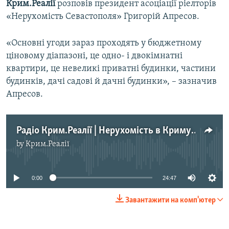
Крим.Реалії
розповів президент асоціації ріелторів
ВІДЕОУРОКИ «ELIFBE»
«Нерухомість Севастополя» Григорій Апресов.
Русский
СВІДЧЕННЯ ОКУПАЦІЇ
Qırımtatar
«Основні угоди зараз проходять у бюджетному
УКРАЇНСЬКА ПРОБЛЕМА КРИМУ
ціновому діапазоні, це одно- і двокімнатні
ДОЛУЧАЙСЯ!
ІНФОГРАФІКА
квартири, це невеликі приватні будинки, частини
будинків, дачі садові й дачні будинки», – зазначив
Апресов.
Усі сайти RFE/RL
Радіо Крим.Реалії | Нерухомість в Криму: купити не можна продати?
by
Крим.Реалії
No media source currently available
0:00
24:47
Завантажити на комп'ютер