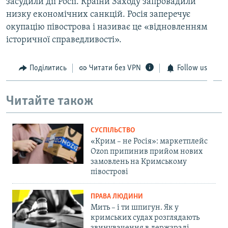
засудили дії Росії. Країни Заходу запровадили
низку економічних санкцій. Росія заперечує
окупацію півострова і називає це «відновленням
історичної справедливості».
Поділитись
Читати без VPN
Follow us
Читайте також
СУСПІЛЬСТВО
«Крим – не Росія»: маркетплейс
Ozon припинив прийом нових
замовлень на Кримському
півострові
ПРАВА ЛЮДИНИ
Мить – і ти шпигун. Як у
кримських судах розглядають
звинувачення в держзраді