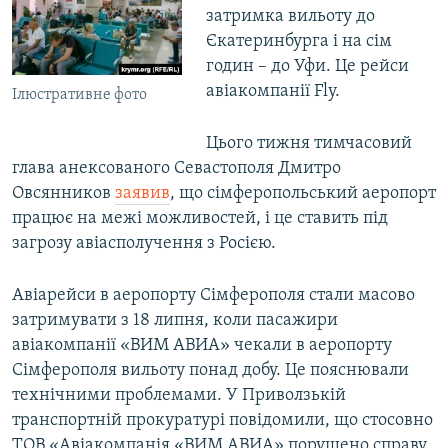
затримка вильоту до
ВІДЕОУРОКИ «ELIFBE»
Русский
Єкатеринбурга і на сім
СВІДЧЕННЯ ОКУПАЦІЇ
годин – до Уфи. Це рейси
Qırımtatar
авіакомпанії Fly.
УКРАЇНСЬКА ПРОБЛЕМА КРИМУ
Ілюстративне фото
ДОЛУЧАЙСЯ!
ІНФОГРАФІКА
Цього тижня тимчасовий
глава анексованого Севастополя Дмитро
Овсянников
заявив
, що сімферопольський аеропорт
працює на межі можливостей, і це ставить під
Усі сайти RFE/RL
загрозу авіасполучення з Росією.
Авіарейси в аеропорту Сімферополя стали масово
затримувати з 18 липня, коли пасажири
авіакомпанії «ВИМ АВИА» чекали в аеропорту
Сімферополя вильоту понад добу. Це пояснювали
технічними проблемами. У Приволзькій
транспортній прокуратурі повідомили, що стосовно
ТОВ «Авіакомпанія «ВИМ АВИА» порушено справу