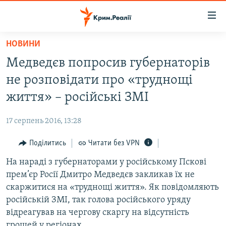
Доступність
посилання
Перейти
НОВИНИ
до
НОВИНИ
Медведєв попросив губернаторів
основного
ВОДА.КРИМ
матеріалу
не розповідати про «труднощі
ВІДЕО ТА ФОТО
Перейти
життя» – російські ЗМІ
до
ПОЛІТИКА
основної
17 серпень 2016, 13:28
БЛОГИ
навігації
Перейти
Поділитись
Читати без VPN
ПОГЛЯД
до
На нараді з губернаторами у російському Пскові
ІНТЕРВ'Ю
пошуку
прем’єр Росії Дмитро Медведєв закликав їх не
ВСЕ ЗА ДЕНЬ
скаржитися на «труднощі життя». Як повідомляють
СПЕЦПРОЕКТИ
російській ЗМІ, так голова російського уряду
відреагував на чергову скаргу на відсутність
ЯК ОБІЙТИ БЛОКУВАННЯ
ДЕПОРТАЦІЯ
грошей у регіонах.