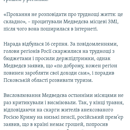
ВІДЕОУРОКИ «ELIFBE»
Русский
«Прохання не розповідати про труднощі життя: це
СВІДЧЕННЯ ОКУПАЦІЇ
Qırımtatar
складно», – процитували Медведєва місцеві ЗМІ,
УКРАЇНСЬКА ПРОБЛЕМА КРИМУ
після чого вона поширилася в інтернеті.
ДОЛУЧАЙСЯ!
ІНФОГРАФІКА
Нарада відбулася 16 серпня. За повідомленнями,
голови регіонів Росії скаржилися на труднощі з
бюджетами і просили держпідтримки, однак
Усі сайти RFE/RL
Медведєв заявив, що «по доброму, кожен регіон
повинен заробляти свої доходи сам», і порадив
Псковській області розвивати туризм.
Висловлювання Медведєва останніми місяцями не
раз критикували і висміювали. Так, у кінці травня,
відповідаючи на скарги жителів анексованого
Росією Криму на низькі пенсії, російський прем’єр
заявив, що в країні немає грошей, попросив