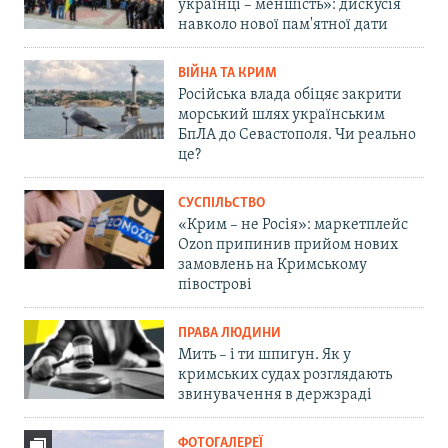
українці – меншість»: дискусія
навколо нової пам'ятної дати
ВІЙНА ТА КРИМ
Російська влада обіцяє закрити
морський шлях українським
БпЛА до Севастополя. Чи реально
це?
СУСПІЛЬСТВО
«Крим – не Росія»: маркетплейс
Ozon припинив прийом нових
замовлень на Кримському
півострові
ПРАВА ЛЮДИНИ
Мить – і ти шпигун. Як у
кримських судах розглядають
звинувачення в держзраді
ФОТОГАЛЕРЕЇ