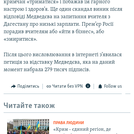
кримчан «триматися» і побажав їм гарного
настрою і здоров’я. Ще один скандал виник після
відповіді Медведєва на запитання вчителя з
Дагестану про низькі зарплати. Прем’єр Росії
порадив вчителям або «йти в бізнес», або
«змиритися».
Після цього висловлювання в інтернеті з’явилася
петиція за відставку Медведєва, яка на даний
момент набрала 279 тисяч підписів.
Поділитись
Читати без VPN
Follow us
Читайте також
ПРАВА ЛЮДИНИ
«Крим – єдиний регіон, де