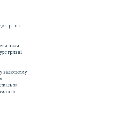
долара на
еревищили
урс гривні
му валютному
ня
тежать за
пустити