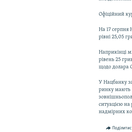
ВІДЕОУРОКИ «ELIFBE»
СВІДЧЕННЯ ОКУПАЦІЇ
Офіційний кур
УКРАЇНСЬКА ПРОБЛЕМА КРИМУ
На 17 серпня 
ІНФОГРАФІКА
рівні 25,05 гр
Наприкінці м
рівень 25 гри
щодо долара С
У Нацбанку з
ринку мають с
зовнішньополі
ситуацією на 
надмірних ко
Поділитис