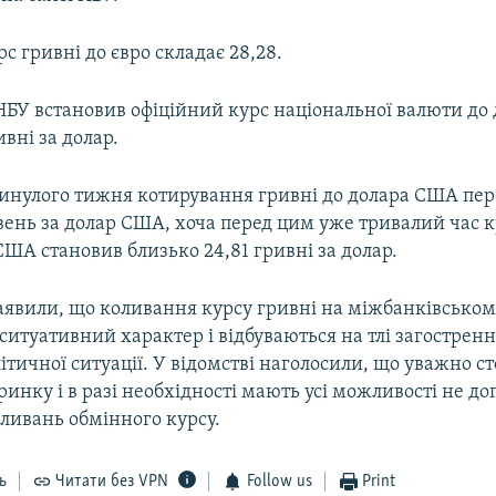
с гривні до євро складає 28,28.
НБУ встановив офіційний курс національної валюти до 
ивні за долар.
инулого тижня котирування гривні до долара США п
вень за долар США, хоча перед цим уже тривалий час к
ША становив близько 24,81 гривні за долар.
аявили, що коливання курсу гривні на міжбанківсько
итуативний характер і відбуваються на тлі загострен
тичної ситуації. У відомстві наголосили, що уважно с
ринку і в разі необхідності мають усі можливості не до
ливань обмінного курсу.
ь
Читати без VPN
Follow us
Print