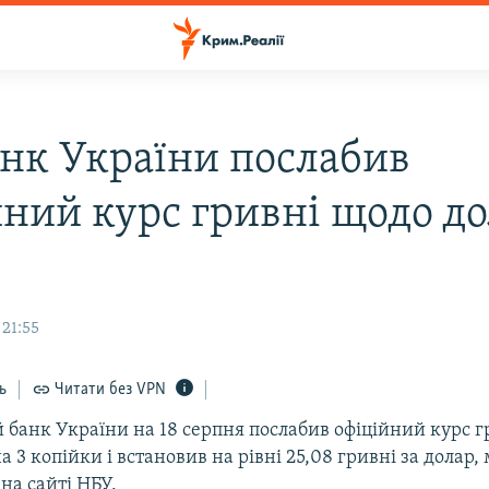
нк України послабив
йний курс гривні щодо д
 21:55
ь
Читати без VPN
 банк України на 18 серпня послабив офіційний курс г
 3 копійки і встановив на рівні 25,08 гривні за долар,
на сайті НБУ.