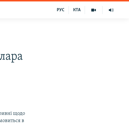
РУС
КТА
олара
ривні щодо
 мовиться в