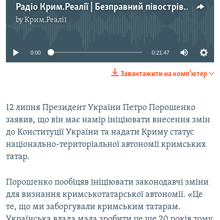
Радіо Крим.Реалії | Безправний півострів. Як боротися за права людини в анексованому Криму
by
Крим.Реалії
No media source currently available
0:00
0:21:47
Завантажити на комп'ютер
12 липня Президент України Петро Порошенко
заявив, що він має намір ініціювати внесення змін
до Конституції України та надати Криму статус
національно-територіальної автономії кримських
татар.
Порошенко пообіцяв ініціювати законодавчі зміни
для визнання кримськотатарської автономії. «Це
те, що ми заборгували кримським татарам.
Українська влада мала зробити це ще 20 років тому.