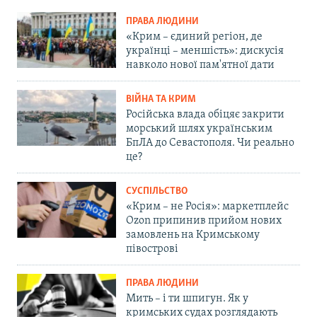
ПРАВА ЛЮДИНИ
«Крим – єдиний регіон, де
українці – меншість»: дискусія
навколо нової пам'ятної дати
ВІЙНА ТА КРИМ
Російська влада обіцяє закрити
морський шлях українським
БпЛА до Севастополя. Чи реально
це?
СУСПІЛЬСТВО
«Крим – не Росія»: маркетплейс
Ozon припинив прийом нових
замовлень на Кримському
півострові
ПРАВА ЛЮДИНИ
Мить – і ти шпигун. Як у
кримських судах розглядають