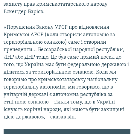
захисту прав кримськотатарського народу
ВІДЕОУРОКИ «ELIFBE»
Русский
Ескендер Барієв.
СВІДЧЕННЯ ОКУПАЦІЇ
Qırımtatar
«Порушення Закону УРСР про відновлення
УКРАЇНСЬКА ПРОБЛЕМА КРИМУ
Кримської АРСР (коли створили автономію за
ДОЛУЧАЙСЯ!
ІНФОГРАФІКА
територіальною ознакою) саме і створили
прецеденти... Бессарабської народної республіки,
ЛНР або ДНР тощо. Це був саме прямий посил до
того, що Україна має бути федеральною державою і
Усі сайти RFE/RL
ділитися за територіальною ознакою. Коли ми
говоримо про кримськотатарську національну
територіальну автономію, ми говоримо, що в
унітарній державі є автономна республіка за
етнічною ознакою – тільки тому, що в Україні
існують корінні народи, які мають бути захищені
цією державою», – сказав він.