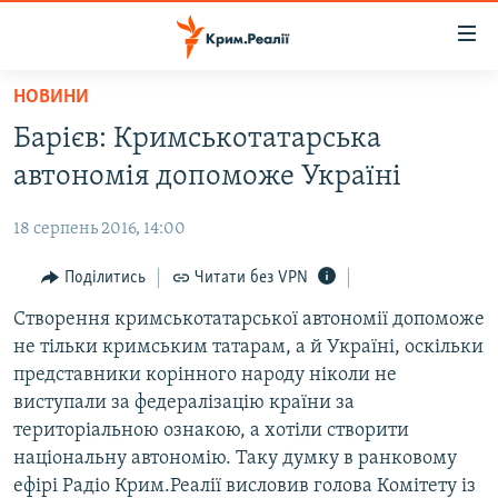
Доступність
посилання
Перейти
НОВИНИ
до
НОВИНИ
Барієв: Кримськотатарська
основного
ВОДА.КРИМ
матеріалу
автономія допоможе Україні
ВІДЕО ТА ФОТО
Перейти
до
18 серпень 2016, 14:00
ПОЛІТИКА
основної
БЛОГИ
Поділитись
Читати без VPN
навігації
Перейти
ПОГЛЯД
Створення кримськотатарської автономії допоможе
до
не тільки кримським татарам, а й Україні, оскільки
ІНТЕРВ'Ю
пошуку
представники корінного народу ніколи не
ВСЕ ЗА ДЕНЬ
виступали за федералізацію країни за
територіальною ознакою, а хотіли створити
СПЕЦПРОЕКТИ
національну автономію. Таку думку в ранковому
ЯК ОБІЙТИ БЛОКУВАННЯ
ДЕПОРТАЦІЯ
ефірі Радіо Крим.Реалії висловив голова Комітету із