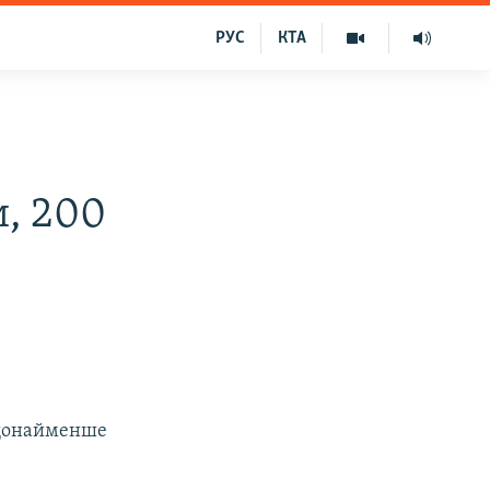
РУС
КТА
, 200
и щонайменше