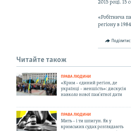
2015 році. 15 
«Робітнича па
регіону в 198
Поділитис
Читайте також
ПРАВА ЛЮДИНИ
«Крим – єдиний регіон, де
українці – меншість»: дискусія
навколо нової пам'ятної дати
ПРАВА ЛЮДИНИ
Мить – і ти шпигун. Як у
кримських судах розглядають