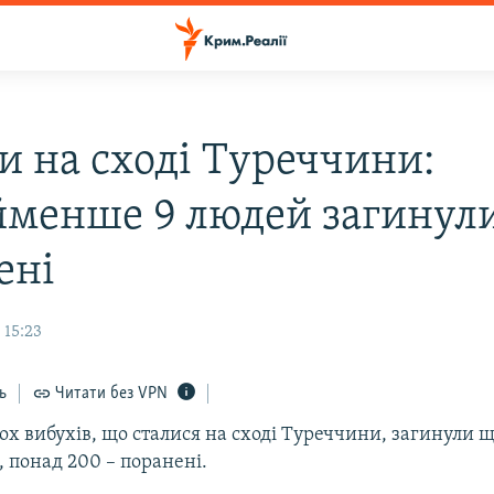
и на сході Туреччини:
менше 9 людей загинули
ені
 15:23
ь
Читати без VPN
ьох вибухів, що сталися на сході Туреччини, загинул
, понад 200 – поранені.