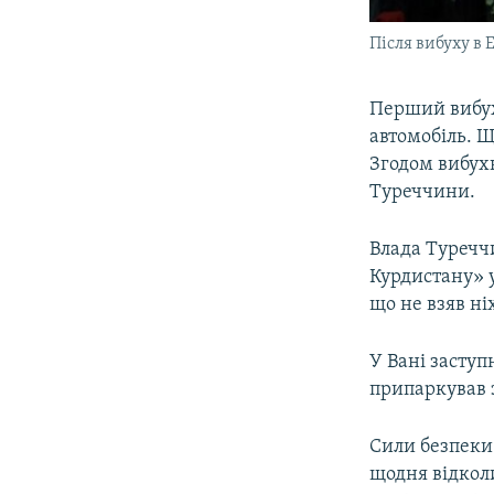
Після вибуху в 
Перший вибух 
автомобіль. Щ
Згодом вибухн
Туреччини.
Влада Туречч
Курдистану» у
що не взяв ні
У Вані засту
припаркував 
Сили безпеки
щодня відкол