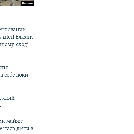
замінований
 місті Елязиг.
енному-сході
ртія
на себе поки
, який
.
ами майже
стала діяти в