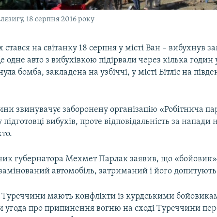
Елязигу, 18 серпня 2016 року
стався на світанку 18 серпня у місті Ван – вибухнув 
е одне авто з вибухівкою підірвали через кілька годин у
ула бомба, закладена на узбіччі, у місті Бітліс на півд
ини звинувачує заборонену організацію «Робітнича па
 підготовці вибухів, проте відповідальність за напади 
хто.
пник губернатора Мехмет Парлак заявив, що «бойовик»
замінований автомобіль, затриманий і його допитують
 Туреччини мають конфлікти із курдськими бойовик
и угода про припинення вогню на сході Туреччини пере