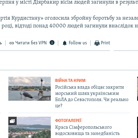
серпня у місті Діярбакир вісім людей загинули в результ
ртія Курдистану» оголосила збройну боротьбу за незал
4 році, відтоді понад 40000 людей загинули внаслідок 
ь
Читати без VPN
Follow us
Print
ВІЙНА ТА КРИМ
Російська влада обіцяє закрити
морський шлях українським
БпЛА до Севастополя. Чи реально
це?
ФОТОГАЛЕРЕЇ
Краса Сімферопольського
водосховища та занедбаність