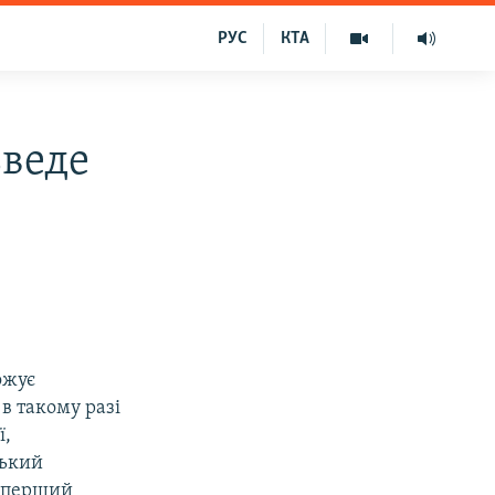
РУС
КТА
зведе
ожує
в такому разі
ї,
ський
ж перший