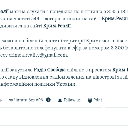
алії
можна слухати з понеділка по п'ятницю о 8:35 і 18:
ях на частоті 549 кілогерц, а також на сайті
Крим.Реалі
дивитися на сайті
Крим.Реалії
.
 можна на більшій частині території Кримського півос
 безкоштовно телефонувати в ефір за номером 8 800 10
есу crimea.reality@gmail.com.
алії запустило
Радіо Свобода
спільно з проектом
Крим.Р
о етапу відновлення радіомовлення на півострові за 
інформаційної політики України.
ь
Читати без VPN
Follow us
Print