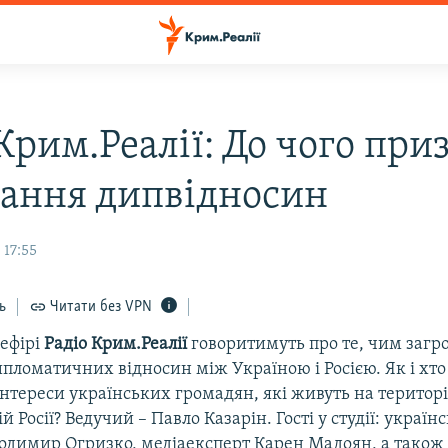
Крим.Реалії: До чого при
вання дипвідносин
 17:55
ь
Читати без VPN
 ефірі
Радіо Крим.Реалії
говоритимуть про те, чим загр
пломатичних відносин між Україною і Росією. Як і хто 
тереси українських громадян, які живуть на територі
й Росії? Ведучий – Павло Казарін. Гості у студії: україн
одимир Огризко, медіаексперт Карен Мадоян, а тако