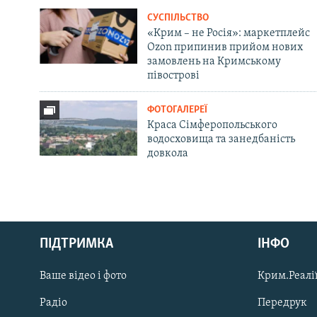
СУСПІЛЬСТВО
«Крим – не Росія»: маркетплейс
Ozon припинив прийом нових
замовлень на Кримському
півострові
ФОТОГАЛЕРЕЇ
Краса Сімферопольського
водосховища та занедбаність
довкола
Русский
ПІДТРИМКА
ІНФО
Qırımtatar
Ваше відео і фото
Крим.Реалії
ДОЛУЧАЙСЯ!
Радіо
Передрук