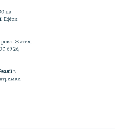
30 на
ї
. Ефіри
трова. Жителі
0 69 26,
еалії
в
підтримки