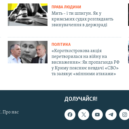
ПРАВА ЛЮДИНИ
Мить – і ти шпигун. Як у
кримських судах розглядають
звинувачення в держзраді
ПОЛІТИКА
«Короткострокова акція
перетворилася на війну на
виснаження»: Як пропаганда РФ
у Криму пояснює невдачі «СВО»
та залякує «мінними атаками»
ДОЛУЧАЙСЯ!
. Про нас