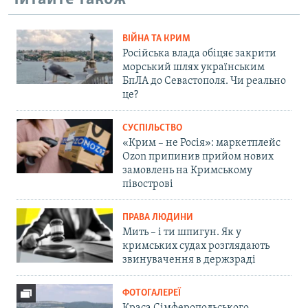
ВІЙНА ТА КРИМ
Російська влада обіцяє закрити
морський шлях українським
БпЛА до Севастополя. Чи реально
це?
СУСПІЛЬСТВО
«Крим – не Росія»: маркетплейс
Ozon припинив прийом нових
замовлень на Кримському
півострові
ПРАВА ЛЮДИНИ
Мить – і ти шпигун. Як у
кримських судах розглядають
звинувачення в держзраді
ФОТОГАЛЕРЕЇ
Краса Сімферопольського