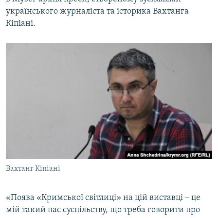
ВІДЕОУРОКИ «ELIFBE»
українського журналіста та історика Вахтанга
Русский
Кіпіані.
СВІДЧЕННЯ ОКУПАЦІЇ
Qırımtatar
УКРАЇНСЬКА ПРОБЛЕМА КРИМУ
ДОЛУЧАЙСЯ!
ІНФОГРАФІКА
Усі сайти RFE/RL
Вахтанг Кіпіані
«Поява «Кримської світлиці» на цій виставці – це
мій такий пас суспільству, що треба говорити про