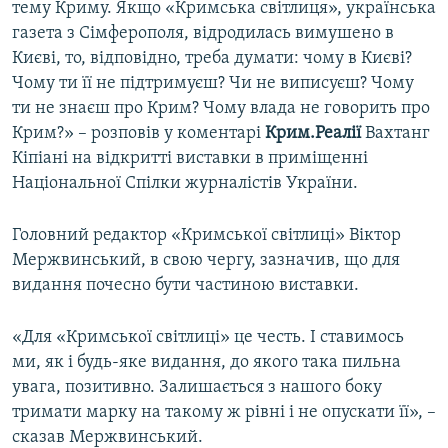
тему Криму. Якщо «Кримська світлиця», українська
газета з Сімферополя, відродилась вимушено в
Києві, то, відповідно, треба думати: чому в Києві?
Чому ти її не підтримуєш? Чи не виписуєш? Чому
ти не знаєш про Крим? Чому влада не говорить про
Крим?» – розповів у коментарі
Крим.Реалії
Вахтанг
Кіпіані на відкритті виставки в приміщенні
Національної Спілки журналістів України.
Головний редактор «Кримської світлиці» Віктор
Мержвинський, в свою чергу, зазначив, що для
видання почесно бути частиною виставки.
«Для «Кримської світлиці» це честь. І ставимось
ми, як і будь-яке видання, до якого така пильна
увага, позитивно. Залишається з нашого боку
тримати марку на такому ж рівні і не опускати її», –
сказав Мержвинський.