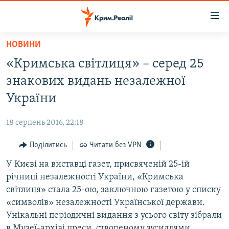
Доступність
посилання
Перейти
НОВИНИ
до
НОВИНИ
«Кримська світлиця» – серед 25
основного
ВОДА.КРИМ
матеріалу
знакових видань незалежної
ВІДЕО ТА ФОТО
Перейти
України
до
ПОЛІТИКА
основної
18 серпень 2016, 22:18
БЛОГИ
навігації
Перейти
Поділитись
Читати без VPN
ПОГЛЯД
до
У Києві на виставці газет, присвяченій 25-ій
ІНТЕРВ'Ю
пошуку
річниці незалежності України, «Кримська
ВСЕ ЗА ДЕНЬ
світлиця» стала 25-ою, заключною газетою у списку
СПЕЦПРОЕКТИ
«символів» незалежності Української держави.
Унікальні періодичні видання з усього світу зібрали
ЯК ОБІЙТИ БЛОКУВАННЯ
ДЕПОРТАЦІЯ
в Музеї-архіві преси, створеному зусиллями