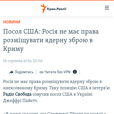
Доступність
посилання
Перейти
НОВИНИ
до
НОВИНИ
Посол США: Росія не має права
основного
ВОДА.КРИМ
матеріалу
розміщувати ядерну зброю в
ВІДЕО ТА ФОТО
Перейти
Криму
до
ПОЛІТИКА
основної
18 серпень 2016, 23:06
БЛОГИ
навігації
Перейти
Поділитись
Читати без VPN
ПОГЛЯД
до
Росія не має права розміщувати ядерну зброю в
ІНТЕРВ'Ю
пошуку
анексованому Криму. Таку позицію США в інтерв'ю
ВСЕ ЗА ДЕНЬ
Радiо Свобода
озвучив посол США в Україні
СПЕЦПРОЕКТИ
Джеффрі Пайєтт.
ЯК ОБІЙТИ БЛОКУВАННЯ
ДЕПОРТАЦІЯ