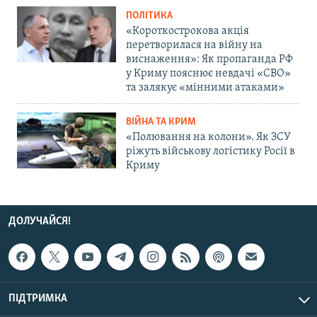
ПОЛІТИКА
«Короткострокова акція
перетворилася на війну на
виснаження»: Як пропаганда РФ
у Криму пояснює невдачі «СВО»
та залякує «мінними атаками»
ВІЙНА ТА КРИМ
«Полювання на колони». Як ЗСУ
ріжуть військову логістику Росії в
Криму
ДОЛУЧАЙСЯ!
ПІДТРИМКА