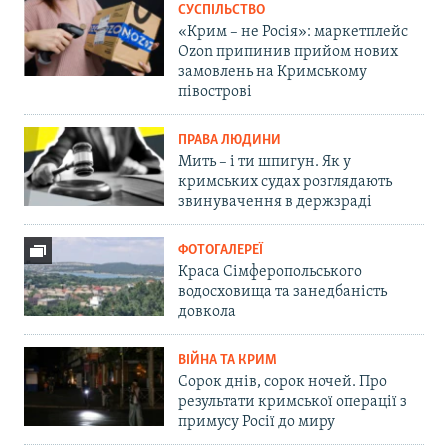
СУСПІЛЬСТВО
«Крим – не Росія»: маркетплейс
Ozon припинив прийом нових
замовлень на Кримському
півострові
ПРАВА ЛЮДИНИ
Мить – і ти шпигун. Як у
кримських судах розглядають
звинувачення в держзраді
ФОТОГАЛЕРЕЇ
Краса Сімферопольського
водосховища та занедбаність
довкола
ВІЙНА ТА КРИМ
Сорок днів, сорок ночей. Про
результати кримської операції з
примусу Росії до миру