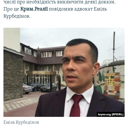
числі про необхідність виключити деякі докази.
ВІДЕОУРОКИ «ELIFBE»
Про це
Крим.Реалії
повідомив адвокат Еміль
Русский
СВІДЧЕННЯ ОКУПАЦІЇ
Курбедінов.
Qırımtatar
УКРАЇНСЬКА ПРОБЛЕМА КРИМУ
ДОЛУЧАЙСЯ!
ІНФОГРАФІКА
Усі сайти RFE/RL
Еміль Курбедінов