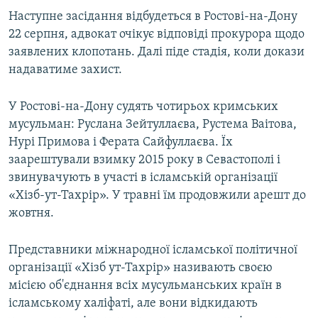
Наступне засідання відбудеться в Ростові-на-Дону
22 серпня, адвокат очікує відповіді прокурора щодо
заявлених клопотань. Далі піде стадія, коли докази
надаватиме захист.
У Ростові-на-Дону судять чотирьох кримських
мусульман: Руслана Зейтуллаєва, Рустема Ваітова,
Нурі Примова і Ферата Сайфуллаєва. Їх
заарештували взимку 2015 року в Севастополі і
звинувачують в участі в ісламській організації
«Хізб-ут-Тахрір». У травні їм продовжили арешт до
жовтня.
Представники міжнародної ісламської політичної
організації «Хізб ут-Тахрір» називають своєю
місією об'єднання всіх мусульманських країн в
ісламському халіфаті, але вони відкидають