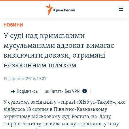
Доступність
посилання
Перейти
НОВИНИ
до
НОВИНИ
У суді над кримськими
основного
ВОДА.КРИМ
матеріалу
мусульманами адвокат вимагає
ВІДЕО ТА ФОТО
Перейти
виключити докази, отримані
до
ПОЛІТИКА
незаконним шляхом
основної
БЛОГИ
навігації
19 серпень 2016, 19:37
Перейти
ПОГЛЯД
до
Поділитись
Читати без VPN
ІНТЕРВ'Ю
пошуку
У судовому засіданні у «справі «Хізб ут-Тахрір», яке
ВСЕ ЗА ДЕНЬ
відбулось 18 серпня в Північно-Кавказькому
СПЕЦПРОЕКТИ
окружному військовому суді Ростова-на-Дону,
сторона захисту заявила низку клопотань, у тому
ЯК ОБІЙТИ БЛОКУВАННЯ
ДЕПОРТАЦІЯ