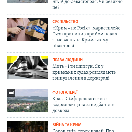
БпЛА до Севастополя. Чи реально
це?
СУСПІЛЬСТВО
«Крим – не Росія»: маркетплейс
Ozon припинив прийом нових
замовлень на Кримському
півострові
ПРАВА ЛЮДИНИ
Мить – і ти шпигун. Як у
кримських судах розглядають
звинувачення в держзраді
ФОТОГАЛЕРЕЇ
Краса Сімферопольського
водосховища та занедбаність
довкола
ВІЙНА ТА КРИМ
Сорок днів, сорок ночей. Про