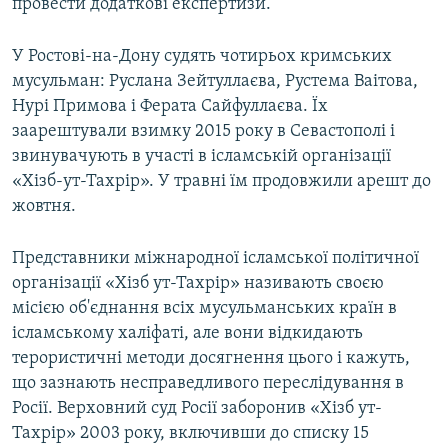
провести додаткові експертизи.
У Ростові-на-Дону судять чотирьох кримських
мусульман: Руслана Зейтуллаєва, Рустема Ваітова,
Нурі Примова і Ферата Сайфуллаєва. Їх
заарештували взимку 2015 року в Севастополі і
звинувачують в участі в ісламській організації
«Хізб-ут-Тахрір». У травні їм продовжили арешт до
жовтня.
Представники міжнародної ісламської політичної
організації «Хізб ут-Тахрір» називають своєю
місією об'єднання всіх мусульманських країн в
ісламському халіфаті, але вони відкидають
терористичні методи досягнення цього і кажуть,
що зазнають несправедливого переслідування в
Росії. Верховний суд Росії заборонив «Хізб ут-
Тахрір» 2003 року, включивши до списку 15