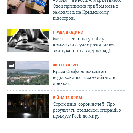
«Крим – не Росія»: маркетплейс
Ozon припинив прийом нових
замовлень на Кримському
півострові
ПРАВА ЛЮДИНИ
Мить – і ти шпигун. Як у
кримських судах розглядають
звинувачення в держзраді
ФОТОГАЛЕРЕЇ
Краса Сімферопольського
водосховища та занедбаність
довкола
ВІЙНА ТА КРИМ
Сорок днів, сорок ночей. Про
результати кримської операції з
примусу Росії до миру