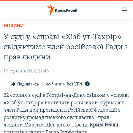
Доступність
посилання
Перейти
НОВИНИ
до
НОВИНИ
У суді у «справі «Хізб ут-Тахрір»
основного
ВОДА.КРИМ
матеріалу
свідчитиме член російської Ради з
ВІДЕО ТА ФОТО
Перейти
прав людини
до
ПОЛІТИКА
основної
19 серпень 2016, 22:48
БЛОГИ
навігації
Перейти
Поділитись
Читати без VPN
ПОГЛЯД
до
22 серпня в суді в Ростові-на-Дону свідком у «справі
ІНТЕРВ'Ю
пошуку
«Хізб ут-Тахрір» виступить російський журналіст,
ВСЕ ЗА ДЕНЬ
член Ради при президенті Російської Федерації з
СПЕЦПРОЕКТИ
розвитку громадянського суспільства і прав
людини Максим Шевченко. Про це
Крим.Реалії
ЯК ОБІЙТИ БЛОКУВАННЯ
ДЕПОРТАЦІЯ
розповів адвокат Еміль Курбедінов.