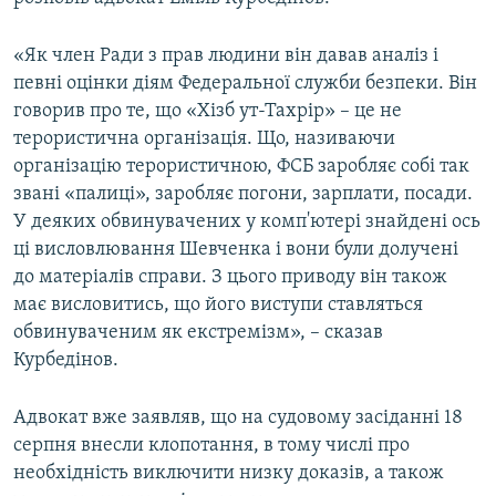
ВІДЕОУРОКИ «ELIFBE»
Русский
«Як член Ради з прав людини він давав аналіз і
СВІДЧЕННЯ ОКУПАЦІЇ
Qırımtatar
певні оцінки діям Федеральної служби безпеки. Він
УКРАЇНСЬКА ПРОБЛЕМА КРИМУ
говорив про те, що «Хізб ут-Тахрір» – це не
терористична організація. Що, називаючи
ДОЛУЧАЙСЯ!
ІНФОГРАФІКА
організацію терористичною, ФСБ заробляє собі так
звані «палиці», заробляє погони, зарплати, посади.
У деяких обвинувачених у комп'ютері знайдені ось
Усі сайти RFE/RL
ці висловлювання Шевченка і вони були долучені
до матеріалів справи. З цього приводу він також
має висловитись, що його виступи ставляться
обвинуваченим як екстремізм», – сказав
Курбедінов.
Адвокат вже заявляв, що на судовому засіданні 18
серпня внесли клопотання, в тому числі про
необхідність виключити низку доказів, а також