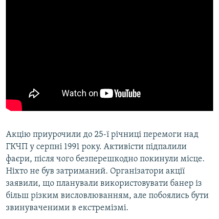
ВІДЕОУРОКИ «ELIFBE»
Русский
СВІДЧЕННЯ ОКУПАЦІЇ
Qırımtatar
УКРАЇНСЬКА ПРОБЛЕМА КРИМУ
ДОЛУЧАЙСЯ!
ІНФОГРАФІКА
Усі сайти RFE/RL
Акцію приурочили до 25-ї річниці перемоги над
ГКЧП у серпні 1991 року. Активісти підпалили
фаєри, після чого безперешкодно покинули місце.
Ніхто не був затриманий. Організатори акції
заявили, що планували використовувати банер із
більш різким висловлюванням, але побоялись бути
звинуваченими в екстремізмі.