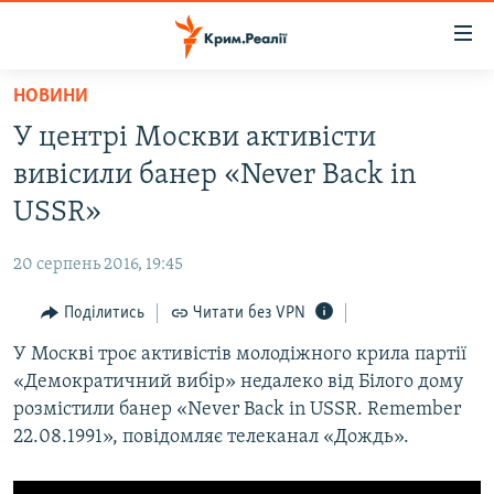
Доступність
посилання
Перейти
НОВИНИ
до
НОВИНИ
У центрі Москви активісти
основного
ВОДА.КРИМ
матеріалу
вивісили банер «Never Back in
ВІДЕО ТА ФОТО
Перейти
USSR»
до
ПОЛІТИКА
основної
20 серпень 2016, 19:45
БЛОГИ
навігації
Перейти
Поділитись
Читати без VPN
ПОГЛЯД
до
У Москві троє активістів молодіжного крила партії
ІНТЕРВ'Ю
пошуку
«Демократичний вибір» недалеко від Білого дому
ВСЕ ЗА ДЕНЬ
розмістили банер «Never Back in USSR. Remember
СПЕЦПРОЕКТИ
22.08.1991», повідомляє телеканал «Дождь».
ЯК ОБІЙТИ БЛОКУВАННЯ
ДЕПОРТАЦІЯ