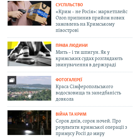
СУСПІЛЬСТВО
«Крим – не Росія»: маркетплейс
Ozon припинив прийом нових
замовлень на Кримському
півострові
ПРАВА ЛЮДИНИ
Мить – і ти шпигун. Як у
кримських судах розглядають
звинувачення в держзраді
ФОТОГАЛЕРЕЇ
Краса Сімферопольського
водосховища та занедбаність
довкола
ВІЙНА ТА КРИМ
Сорок днів, сорок ночей. Про
результати кримської операції з
примусу Росії до миру