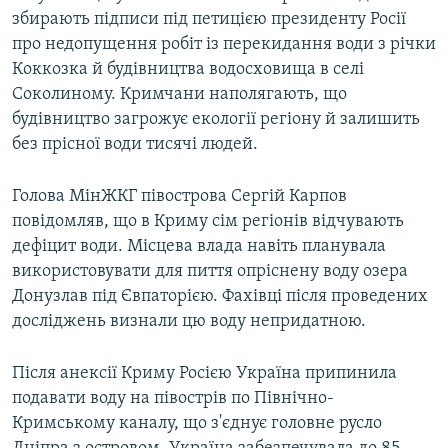
збирають підписи під петицією президенту Росії
про недопущення робіт із перекидання води з річки
Коккозка й будівництва водосховища в селі
Соколиному. Кримчани наполягають, що
будівництво загрожує екології регіону й залишить
без прісної води тисячі людей.
Голова МінЖКГ півострова Сергій Карпов
повідомляв, що в Криму сім регіонів відчувають
дефіцит води. Місцева влада навіть планувала
використовувати для пиття опріснену воду озера
Донузлав під Євпаторією. Фахівці після проведених
досліджень визнали цю воду непридатною.
Після анексії Криму Росією Україна припинила
подавати воду на півострів по Північно-
Кримському каналу, що з'єднує головне русло