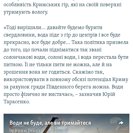
особливість Кримських гір, які на своїй поверхні
ВІДЕОУРОКИ «ELIFBE»
Русский
утримують вологу.
СВІДЧЕННЯ ОКУПАЦІЇ
Qırımtatar
УКРАЇНСЬКА ПРОБЛЕМА КРИМУ
«Тоді вирішили... давайте будемо бурити
свердловини, вода піде з гір до центрів і все буде
ДОЛУЧАЙСЯ!
ІНФОГРАФІКА
прекрасно, все буде добре... Така політика призвела
до того, що почали підніматися так звані
солончакові води, солоні води, і вода перестала бути
питною. Її не тільки пити не можна, але й на
Усі сайти RFE/RL
зрошення вона не годиться. Скажімо так,
використовувати в повному обсязі потенціал Криму
за рахунок гряди Південного берега можна. Води
просто фізично не вистачає», – зазначив Юрій
Тарасенко.
Води не буде, але ви тримайтеся
by
Крим.Реалії