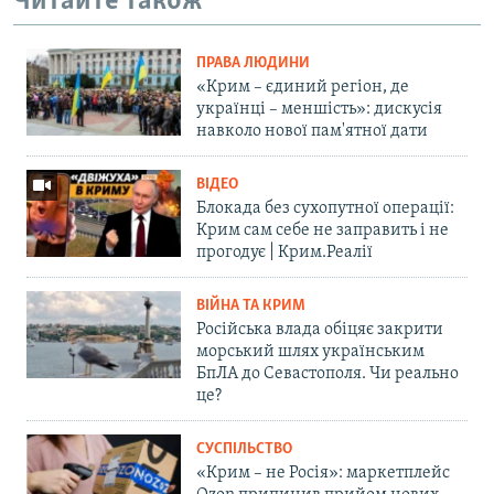
Читайте також
ПРАВА ЛЮДИНИ
«Крим – єдиний регіон, де
українці – меншість»: дискусія
навколо нової пам'ятної дати
ВІДЕО
Блокада без сухопутної операції:
Крим сам себе не заправить і не
прогодує | Крим.Реалії
ВІЙНА ТА КРИМ
Російська влада обіцяє закрити
морський шлях українським
БпЛА до Севастополя. Чи реально
це?
СУСПІЛЬСТВО
«Крим – не Росія»: маркетплейс