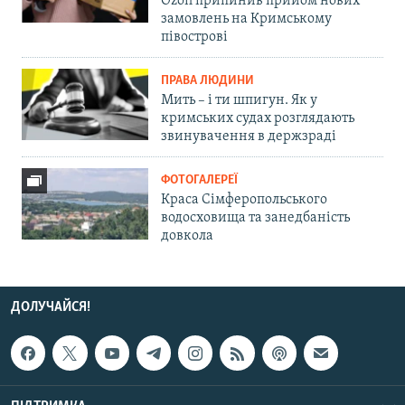
Ozon припинив прийом нових
замовлень на Кримському
півострові
ПРАВА ЛЮДИНИ
Мить – і ти шпигун. Як у
кримських судах розглядають
звинувачення в держзраді
ФОТОГАЛЕРЕЇ
Краса Сімферопольського
водосховища та занедбаність
довкола
ДОЛУЧАЙСЯ!