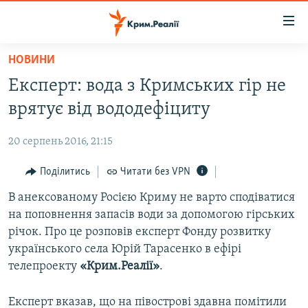
Доступність
посилання
Перейти
НОВИНИ
до
НОВИНИ
Експерт: вода з Кримських гір не
основного
ВОДА.КРИМ
матеріалу
врятує від вододефіциту
ВІДЕО ТА ФОТО
Перейти
до
20 серпень 2016, 21:15
ПОЛІТИКА
основної
БЛОГИ
Поділитись
Читати без VPN
навігації
Перейти
ПОГЛЯД
В анексованому Росією Криму не варто сподіватися
до
на поповнення запасів води за допомогою гірських
ІНТЕРВ'Ю
пошуку
річок. Про це розповів експерт Фонду розвитку
ВСЕ ЗА ДЕНЬ
українського села Юрій Тарасенко в ефірі
телепроекту
«Крим.Реалії»
.
СПЕЦПРОЕКТИ
ЯК ОБІЙТИ БЛОКУВАННЯ
ДЕПОРТАЦІЯ
Експерт вказав, що на півострові здавна помітили