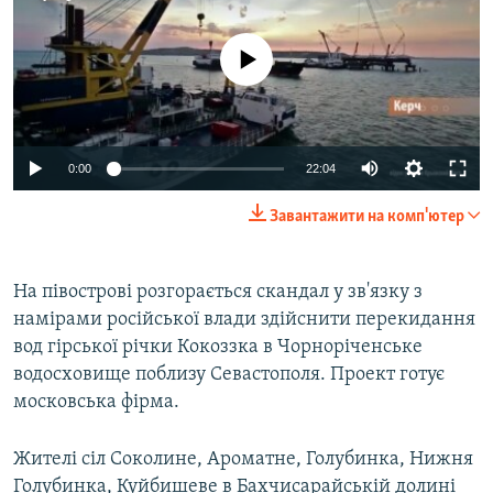
No media source currently available
0:00
22:04
Завантажити на комп'ютер
На півострові розгорається скандал у зв'язку з
намірами російської влади здійснити перекидання
вод гірської річки Кокоззка в Чорноріченське
водосховище поблизу Севастополя. Проект готує
московська фірма.
Жителі сіл Соколине, Ароматне, Голубинка, Нижня
Голубинка, Куйбишеве в Бахчисарайській долині