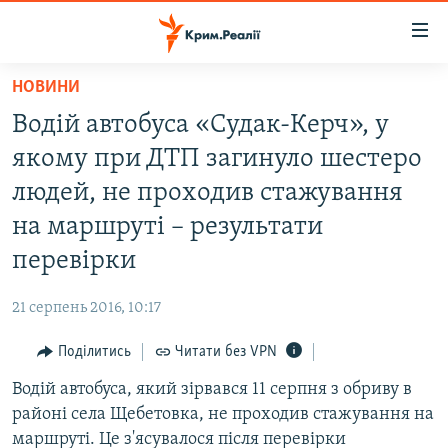
Доступність
посилання
Перейти
НОВИНИ
до
НОВИНИ
Водій автобуса «Судак-Керч», у
основного
ВОДА.КРИМ
матеріалу
якому при ДТП загинуло шестеро
ВІДЕО ТА ФОТО
Перейти
людей, не проходив стажування
до
ПОЛІТИКА
на маршруті – результати
основної
БЛОГИ
навігації
перевірки
Перейти
ПОГЛЯД
до
21 серпень 2016, 10:17
ІНТЕРВ'Ю
пошуку
Поділитись
Читати без VPN
ВСЕ ЗА ДЕНЬ
Водій автобуса, який зірвався 11 серпня з обриву в
СПЕЦПРОЕКТИ
районі села Щебетовка, не проходив стажування на
ЯК ОБІЙТИ БЛОКУВАННЯ
ДЕПОРТАЦІЯ
маршруті. Це з'ясувалося після перевірки