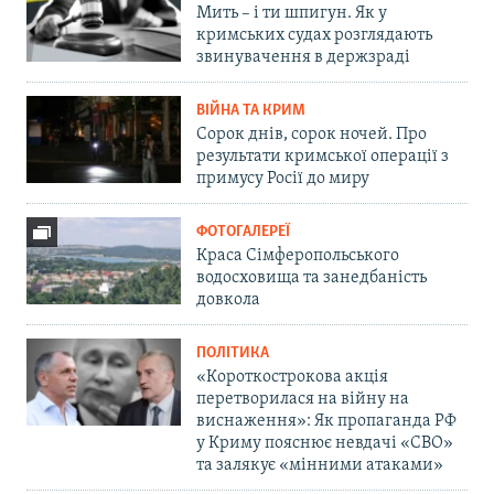
Мить – і ти шпигун. Як у
кримських судах розглядають
звинувачення в держзраді
ВІЙНА ТА КРИМ
Сорок днів, сорок ночей. Про
результати кримської операції з
примусу Росії до миру
ФОТОГАЛЕРЕЇ
Краса Сімферопольського
водосховища та занедбаність
довкола
ПОЛІТИКА
«Короткострокова акція
перетворилася на війну на
виснаження»: Як пропаганда РФ
у Криму пояснює невдачі «СВО»
та залякує «мінними атаками»