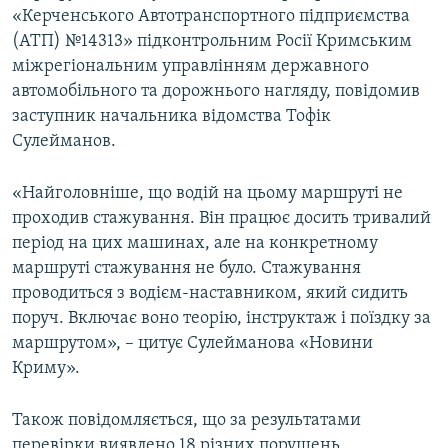
«Керченського Автотранспортного підприємства
ВІДЕОУРОКИ «ELIFBE»
Русский
(АТП) №14313» підконтрольним Росії Кримським
СВІДЧЕННЯ ОКУПАЦІЇ
міжрегіональним управлінням державного
Qırımtatar
автомобільного та дорожнього нагляду, повідомив
УКРАЇНСЬКА ПРОБЛЕМА КРИМУ
заступник начальника відомства Тофік
ДОЛУЧАЙСЯ!
ІНФОГРАФІКА
Сулейманов.
«Найголовніше, що водій на цьому маршруті не
проходив стажування. Він працює досить тривалий
Усі сайти RFE/RL
період на цих машинах, але на конкретному
маршруті стажування не було. Стажування
проводиться з водієм-наставником, який сидить
поруч. Включає воно теорію, інструктаж і поїздку за
маршрутом», – цитує Сулейманова «Новини
Криму».
Також повідомляється, що за результатами
перевірки виявлено 18 різних порушень.