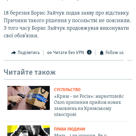
ВІДЕОУРОКИ «ELIFBE»
Русский
18 березня Борис Зайчук подав заяву про відставку.
СВІДЧЕННЯ ОКУПАЦІЇ
Причини такого рішення у посольстві не пояснили.
Qırımtatar
УКРАЇНСЬКА ПРОБЛЕМА КРИМУ
З того часу Борис Зайчук продовжував виконувати
свої обов’язки.
ДОЛУЧАЙСЯ!
ІНФОГРАФІКА
Поділитись
Читати без VPN
Follow us
Усі сайти RFE/RL
Читайте також
СУСПІЛЬСТВО
«Крим – не Росія»: маркетплейс
Ozon припинив прийом нових
замовлень на Кримському
півострові
ПРАВА ЛЮДИНИ
Мить – і ти шпигун. Як у