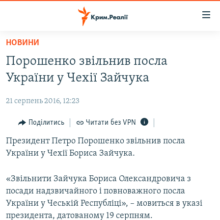
Доступність
посилання
Перейти
НОВИНИ
до
НОВИНИ
Порошенко звільнив посла
основного
ВОДА.КРИМ
матеріалу
України у Чехії Зайчука
ВІДЕО ТА ФОТО
Перейти
до
21 серпень 2016, 12:23
ПОЛІТИКА
основної
БЛОГИ
Поділитись
Читати без VPN
навігації
Перейти
ПОГЛЯД
Президент Петро Порошенко звільнив посла
до
України у Чехії Бориса Зайчука.
ІНТЕРВ'Ю
пошуку
ВСЕ ЗА ДЕНЬ
«Звільнити Зайчука Бориса Олександровича з
посади надзвичайного і повноважного посла
СПЕЦПРОЕКТИ
України у Чеській Республіці», – мовиться в указі
ЯК ОБІЙТИ БЛОКУВАННЯ
ДЕПОРТАЦІЯ
президента, датованому 19 серпням.