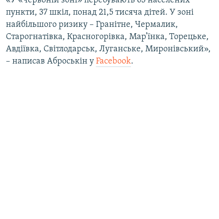
«У «червоній зоні» перебувають 63 населених
ВІДЕОУРОКИ «ELIFBE»
пункти, 37 шкіл, понад 21,5 тисяча дітей. У зоні
Русский
найбільшого ризику – Гранітне, Чермалик,
СВІДЧЕННЯ ОКУПАЦІЇ
Qırımtatar
Старогнатівка, Красногорівка, Мар’їнка, Торецьке,
УКРАЇНСЬКА ПРОБЛЕМА КРИМУ
Авдіївка, Світлодарськ, Луганське, Миронівський»,
– написав Аброськін у
Facebook
.
ДОЛУЧАЙСЯ!
ІНФОГРАФІКА
Усі сайти RFE/RL