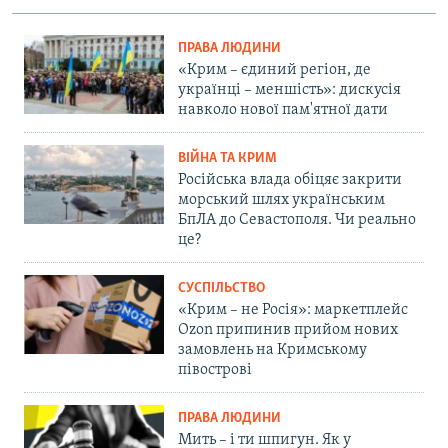
ПРАВА ЛЮДИНИ
«Крим – єдиний регіон, де
українці – меншість»: дискусія
навколо нової пам'ятної дати
ВІЙНА ТА КРИМ
Російська влада обіцяє закрити
морський шлях українським
БпЛА до Севастополя. Чи реально
це?
СУСПІЛЬСТВО
«Крим – не Росія»: маркетплейс
Ozon припинив прийом нових
замовлень на Кримському
півострові
ПРАВА ЛЮДИНИ
Мить – і ти шпигун. Як у