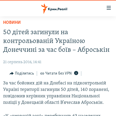
Доступність
посилання
Перейти
НОВИНИ
до
НОВИНИ
50 дітей загинули на
основного
ВОДА.КРИМ
матеріалу
контрольованій Україною
ВІДЕО ТА ФОТО
Перейти
Донеччині за час боїв – Аброськін
до
ПОЛІТИКА
основної
21 серпень 2016, 14:41
БЛОГИ
навігації
Перейти
Поділитись
Читати без VPN
ПОГЛЯД
до
За час бойових дій на Донбасі на підконтрольній
ІНТЕРВ'Ю
пошуку
Україні території загинули 50 дітей, 140 поранені,
ВСЕ ЗА ДЕНЬ
повідомив керівник управління Національної
СПЕЦПРОЕКТИ
поліції у Донецькій області В’ячеслав Аброськін.
ЯК ОБІЙТИ БЛОКУВАННЯ
ДЕПОРТАЦІЯ