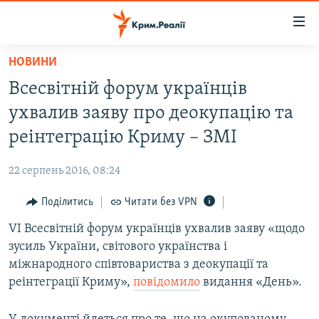
Доступність
посилання
Перейти
НОВИНИ
до
НОВИНИ
Всесвітній форум українців
основного
ВОДА.КРИМ
матеріалу
ухвалив заяву про деокупацію та
ВІДЕО ТА ФОТО
Перейти
реінтеграцію Криму – ЗМІ
до
ПОЛІТИКА
основної
22 серпень 2016, 08:24
БЛОГИ
навігації
Перейти
Поділитись
Читати без VPN
ПОГЛЯД
до
VI Всесвітній форум українців ухвалив заяву «щодо
ІНТЕРВ'Ю
пошуку
зусиль України, світового українства і
ВСЕ ЗА ДЕНЬ
міжнародного співтовариства з деокупації та
СПЕЦПРОЕКТИ
реінтеграції Криму»,
повідомило
видання «День».
ЯК ОБІЙТИ БЛОКУВАННЯ
ДЕПОРТАЦІЯ