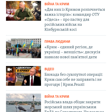
ВІЙНА ТА КРИМ
«Для них із Кримом розпочнеться
важка історія»: командир ОТУ
«Одеса» – про пастку для
російських військ на
Кінбурнській косі
ПРАВА ЛЮДИНИ
«Крим – єдиний регіон, де
українці – меншість»: дискусія
навколо нової пам'ятної дати
ВІДЕО
Блокада без сухопутної операції:
Крим сам себе не заправить і не
прогодує | Крим.Реалії
ВІЙНА ТА КРИМ
Російська влада обіцяє закрити
морський шлях українським