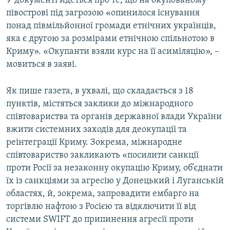
У документі йдеться про те, що на окупованому
ВІДЕОУРОКИ «ELIFBE»
півострові під загрозою «опинилося існування
Русский
понад півмільйонної громади етнічних українців,
СВІДЧЕННЯ ОКУПАЦІЇ
Qırımtatar
яка є другою за розмірами етнічною спільнотою в
УКРАЇНСЬКА ПРОБЛЕМА КРИМУ
Криму». «Окупанти взяли курс на її асиміляцію», –
мовиться в заяві.
ДОЛУЧАЙСЯ!
ІНФОГРАФІКА
Як пише газета, в ухвалі, що складається з 18
пунктів, містяться заклики до міжнародного
Усі сайти RFE/RL
співтовариства та органів державної влади України
вжити системних заходів для деокупації та
реінтеграції Криму. Зокрема, міжнародне
співтовариство закликають «посилити санкції
проти Росії за незаконну окупацію Криму, об’єднати
їх із санкціями за агресію у Донецький і Луганській
областях, й, зокрема, запровадити ембарго на
торгівлю нафтою з Росією та відключити її від
системи SWIFT до припинення агресії проти