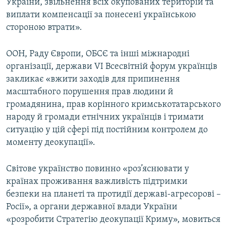
України, звільнення всіх окупованих територій та
виплати компенсації за понесені українською
стороною втрати».
ООН, Раду Європи, ОБСЄ та інші міжнародні
організації, держави VI Всесвітній форум українців
закликає «вжити заходів для припинення
масштабного порушення прав людини й
громадянина, прав корінного кримськотатарського
народу й громади етнічних українців і тримати
ситуацію у цій сфері під постійним контролем до
моменту деокупації».
Світове українство повинно «роз’яснювати у
країнах проживання важливість підтримки
безпеки на планеті та протидії державі-агресорові –
Росії», а органи державної влади України
«розробити Стратегію деокупації Криму», мовиться