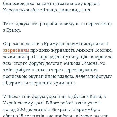
безпосередньо на адміністративному кордоні
Херсонської області тощо, пише видання.
Текст документа розробили вимушені переселенці
з Криму.
Окремо делегати з Криму на форумі виступили зі
зверненням
про долю журналіста Миколи Семени,
заявивши про безпрецедентну ситуацію: вперше за
всю історію форуму делегат, Микола Семена, не
зміг прибути на нього через переслідування
російською окупаційною владою. Делегати форуму
підтримали звернення кримчан.в
VI Всесвітній форум українців відбувся в Києві, в
Українському домі. В його роботі взяли участь
понад 300 делегатів із 36 країн. Із Криму було
обрано 15 делегатів, але прибути на форум змогли