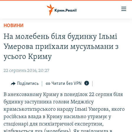
Доступність
посилання
Перейти
НОВИНИ
до
НОВИНИ
На молебень біля будинку Ільмі
основного
ВОДА.КРИМ
матеріалу
Умерова приїхали мусульмани з
ВІДЕО ТА ФОТО
Перейти
усього Криму
до
ПОЛІТИКА
основної
22 серпень 2016, 20:27
БЛОГИ
навігації
Перейти
Поділитись
Читати без VPN
ПОГЛЯД
до
В анексованому Криму в понеділок 22 серпня біля
ІНТЕРВ'Ю
пошуку
будинку заступника голови Меджлісу
ВСЕ ЗА ДЕНЬ
кримськотатарського народу Ільмі Умерова, якого
СПЕЦПРОЕКТИ
російська влада в Криму насильно утримує у
стаціонарі для психіатричної експертизи,
ЯК ОБІЙТИ БЛОКУВАННЯ
ДЕПОРТАЦІЯ
відбувається дуа (молебень). Як повідомила в