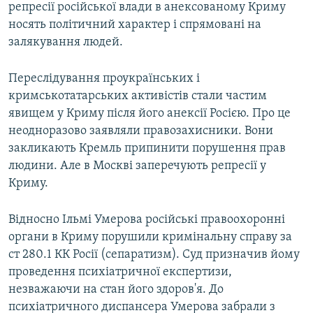
репресії російської влади в анексованому Криму
носять політичний характер і спрямовані на
залякування людей.
Переслідування проукраїнських і
кримськотатарських активістів стали частим
явищем у Криму після його анексії Росією. Про це
неодноразово заявляли правозахисники. Вони
закликають Кремль припинити порушення прав
людини. Але в Москві заперечують репресії у
Криму.
Відносно Ільмі Умерова російські правоохоронні
органи в Криму порушили кримінальну справу за
ст 280.1 КК Росії (сепаратизм). Суд призначив йому
проведення психіатричної експертизи,
незважаючи на стан його здоров'я. До
психіатричного диспансера Умерова забрали з