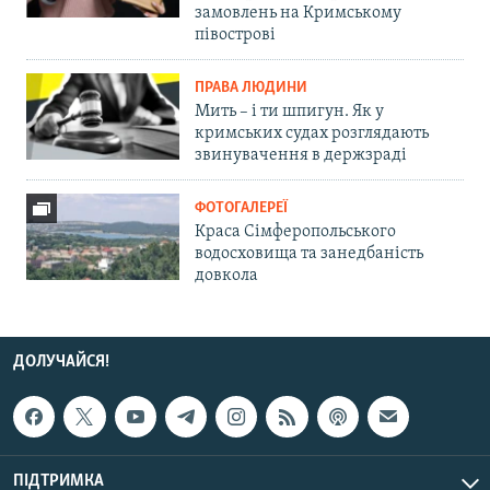
замовлень на Кримському
півострові
ПРАВА ЛЮДИНИ
Мить – і ти шпигун. Як у
кримських судах розглядають
звинувачення в держзраді
ФОТОГАЛЕРЕЇ
Краса Сімферопольського
водосховища та занедбаність
довкола
ДОЛУЧАЙСЯ!
ПІДТРИМКА