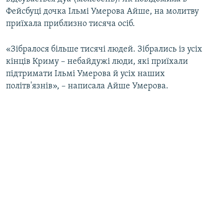
ВІДЕОУРОКИ «ELIFBE»
Фейсбуці дочка Ільмі Умерова Айше, на молитву
Русский
приїхала приблизно тисяча осіб.
СВІДЧЕННЯ ОКУПАЦІЇ
Qırımtatar
УКРАЇНСЬКА ПРОБЛЕМА КРИМУ
«Зібралося більше тисячі людей. Зібрались із усіх
кінців Криму – небайдужі люди, які приїхали
ДОЛУЧАЙСЯ!
ІНФОГРАФІКА
підтримати Ільмі Умерова й усіх наших
політв'язнів», – написала Айше Умерова.
Усі сайти RFE/RL