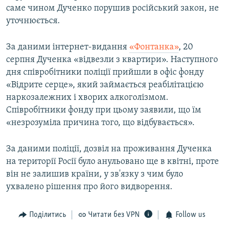
саме чином Дученко порушив російський закон, не
ВІДЕОУРОКИ «ELIFBE»
Русский
уточнюється.
СВІДЧЕННЯ ОКУПАЦІЇ
Qırımtatar
УКРАЇНСЬКА ПРОБЛЕМА КРИМУ
За даними інтернет-видання
«Фонтанка»
, 20
серпня Дученка «відвезли з квартири». Наступного
ДОЛУЧАЙСЯ!
ІНФОГРАФІКА
дня співробітники поліції прийшли в офіс фонду
«Відрите серце», який займається реабілітацією
наркозалежних і хворих алкоголізмом.
Співробітники фонду при цьому заявили, що їм
Усі сайти RFE/RL
«незрозуміла причина того, що відбувається».
За даними поліції, дозвіл на проживання Дученка
на території Росії було анульовано ще в квітні, проте
він не залишив країни, у зв'язку з чим було
ухвалено рішення про його видворення.
Поділитись
Читати без VPN
Follow us