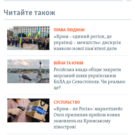
Читайте також
ПРАВА ЛЮДИНИ
«Крим – єдиний регіон, де
українці – меншість»: дискусія
навколо нової пам'ятної дати
ВІЙНА ТА КРИМ
Російська влада обіцяє закрити
морський шлях українським
БпЛА до Севастополя. Чи реально
це?
СУСПІЛЬСТВО
«Крим – не Росія»: маркетплейс
Ozon припинив прийом нових
замовлень на Кримському
півострові