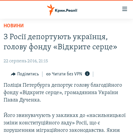
Доступність
посилання
Перейти
НОВИНИ
до
НОВИНИ
З Росії депортують українця,
основного
ВОДА.КРИМ
матеріалу
голову фонду «Відкрите серце»
ВІДЕО ТА ФОТО
Перейти
до
22 серпень 2016, 21:15
ПОЛІТИКА
основної
БЛОГИ
Поділитись
Читати без VPN
навігації
Перейти
ПОГЛЯД
Поліція Петербурга депортує голову благодійного
до
фонду «Відкрите серце», громадянина України
ІНТЕРВ'Ю
пошуку
Павла Дученка.
ВСЕ ЗА ДЕНЬ
Його звинувачують у закликах до «насильницької
СПЕЦПРОЕКТИ
зміни конституційного ладу» Росії, що є
ЯК ОБІЙТИ БЛОКУВАННЯ
ДЕПОРТАЦІЯ
порушенням міграційного законодавства. Яким