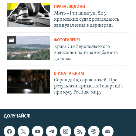
ПРАВА ЛЮДИНИ
Мить – і ти шпигун. Як у
кримських судах розглядають
звинувачення в держзраді
ФОТОГАЛЕРЕЇ
Краса Сімферопольського
водосховища та занедбаність
довкола
ВІЙНА ТА КРИМ
Сорок днів, сорок ночей. Про
результати кримської операції з
примусу Росії до миру
ДОЛУЧАЙСЯ!