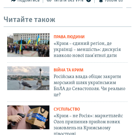
Поділитись
Читати без VPN
Follow us
Читайте також
ПРАВА ЛЮДИНИ
«Крим – єдиний регіон, де
українці – меншість»: дискусія
навколо нової пам'ятної дати
ВІЙНА ТА КРИМ
Російська влада обіцяє закрити
морський шлях українським
БпЛА до Севастополя. Чи реально
це?
СУСПІЛЬСТВО
«Крим – не Росія»: маркетплейс
Ozon припинив прийом нових
замовлень на Кримському
півострові