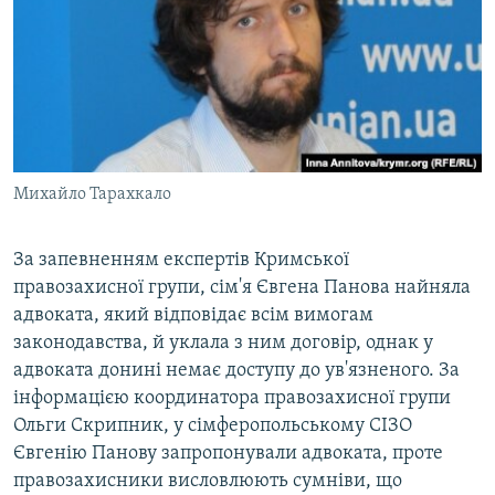
Михайло Тарахкало
За запевненням експертів Кримської
правозахисної групи, сім'я Євгена Панова найняла
адвоката, який відповідає всім вимогам
законодавства, й уклала з ним договір, однак у
адвоката донині немає доступу до ув'язненого. За
інформацією координатора правозахисної групи
Ольги Скрипник, у сімферопольському СІЗО
Євгенію Панову запропонували адвоката, проте
правозахисники висловлюють сумніви, що