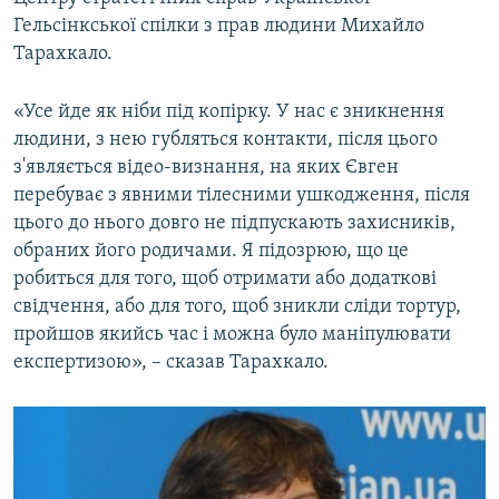
ВІДЕОУРОКИ «ELIFBE»
Гельсінкської спілки з прав людини Михайло
Русский
Тарахкало.
СВІДЧЕННЯ ОКУПАЦІЇ
Qırımtatar
УКРАЇНСЬКА ПРОБЛЕМА КРИМУ
«Усе йде як ніби під копірку. У нас є зникнення
людини, з нею губляться контакти, після цього
ДОЛУЧАЙСЯ!
ІНФОГРАФІКА
з'являється відео-визнання, на яких Євген
перебуває з явними тілесними ушкодження, після
цього до нього довго не підпускають захисників,
Усі сайти RFE/RL
обраних його родичами. Я підозрюю, що це
робиться для того, щоб отримати або додаткові
свідчення, або для того, щоб зникли сліди тортур,
пройшов якийсь час і можна було маніпулювати
експертизою», – сказав Тарахкало.