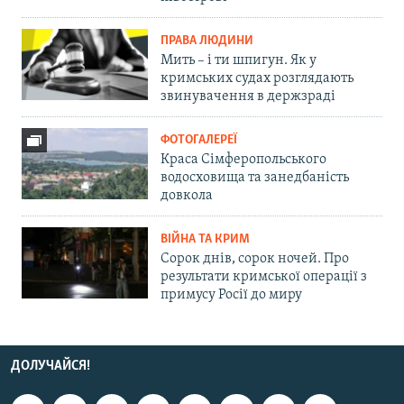
ПРАВА ЛЮДИНИ
Мить – і ти шпигун. Як у
кримських судах розглядають
звинувачення в держзраді
ФОТОГАЛЕРЕЇ
Краса Сімферопольського
водосховища та занедбаність
довкола
ВІЙНА ТА КРИМ
Сорок днів, сорок ночей. Про
результати кримської операції з
примусу Росії до миру
ДОЛУЧАЙСЯ!