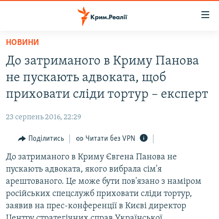
Доступність
посилання
Перейти
НОВИНИ
до
НОВИНИ
До затриманого в Криму Панова
основного
ВОДА.КРИМ
матеріалу
не пускають адвоката, щоб
ВІДЕО ТА ФОТО
Перейти
приховати сліди тортур – експерт
до
ПОЛІТИКА
основної
23 серпень 2016, 22:29
БЛОГИ
навігації
Перейти
Поділитись
Читати без VPN
ПОГЛЯД
до
До затриманого в Криму Євгена Панова не
ІНТЕРВ'Ю
пошуку
пускають адвоката, якого вибрала сім'я
ВСЕ ЗА ДЕНЬ
арештованого. Це може бути пов'язано з наміром
СПЕЦПРОЕКТИ
російських спецслужб приховати сліди тортур,
заявив на прес-конференції в Києві директор
ЯК ОБІЙТИ БЛОКУВАННЯ
ДЕПОРТАЦІЯ
Центру стратегічних справ Української