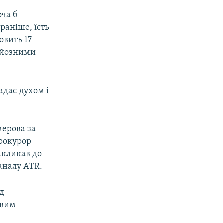
ча б
раніше, їсть
овить 17
ерйозними
адає духом і
мерова за
прокурор
закликав до
каналу АТR.
уд
овим