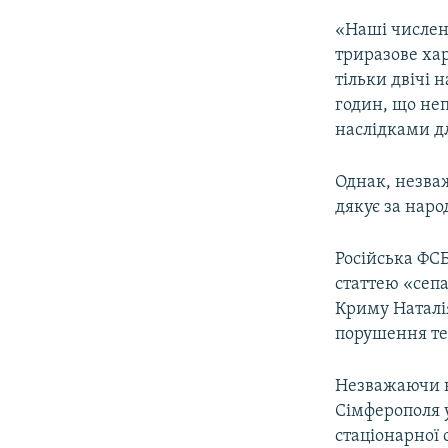
«Наші числен
триразове хар
тільки двічі 
годин, що не
наслідками дл
Однак, незваж
дякує за наро
Російська ФС
статтею «сеп
Криму Наталія
порушення тер
Незважаючи на
Сімферополя 
стаціонарної 