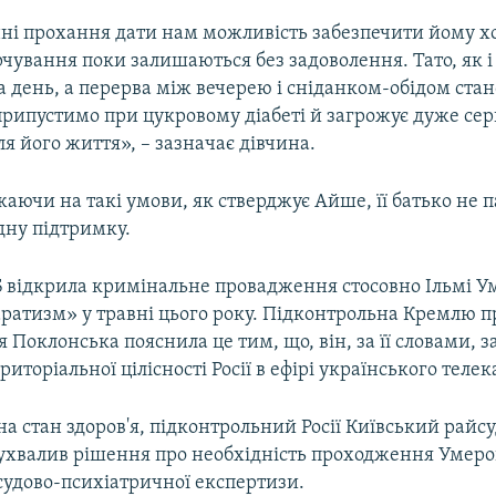
ні прохання дати нам можливість забезпечити йому хо
чування поки залишаються без задоволення. Тато, як і 
на день, а перерва між вечерею і сніданком-обідом стан
припустимо при цукровому діабеті й загрожує дуже с
я його життя», – зазначає дівчина.
аючи на такі умови, як стверджує Айше, її батько не п
дну підтримку.
Б відкрила кримінальне провадження стосовно Ільмі У
аратизм» у травні цього року. Підконтрольна Кремлю 
 Поклонська пояснила це тим, що, він, за її словами, 
иторіальної цілісності Росії в ефірі українського теле
 стан здоров'я, підконтрольний Росії Київський райс
ухвалив рішення про необхідність проходження Умер
судово-психіатричної експертизи.