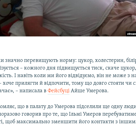
и значно перевищують норму: цукор, холестерин, білі
лізується – кожного дня підвищується тиск, скаче цукор,
кість. І навіть коли ми його відвідуємо, він не може з 
– хоче прилягти й відпочити, тому що довго стояти чи с
ачає», – написала в
Фейсбуці
Айше Умерова.
омляє, що в палату до Умерова підселили ще одну люди
оразово говорив про те, що Ільмі Умеров перебуватиме
ті, щоб максимально зменшити його контакти з інши