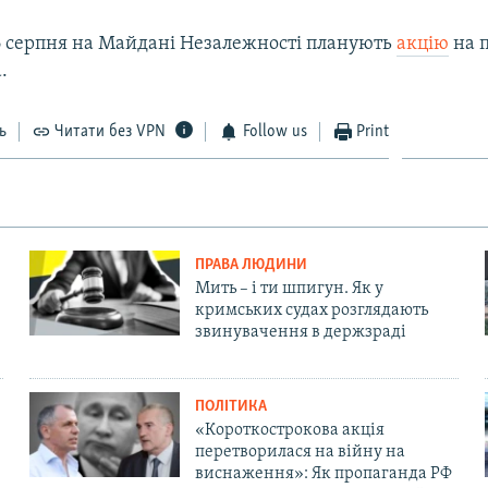
6 серпня на Майдані Незалежності планують
акцію
на 
.
ь
Читати без VPN
Follow us
Print
ПРАВА ЛЮДИНИ
Мить – і ти шпигун. Як у
кримських судах розглядають
звинувачення в держзраді
ПОЛІТИКА
«Короткострокова акція
перетворилася на війну на
виснаження»: Як пропаганда РФ