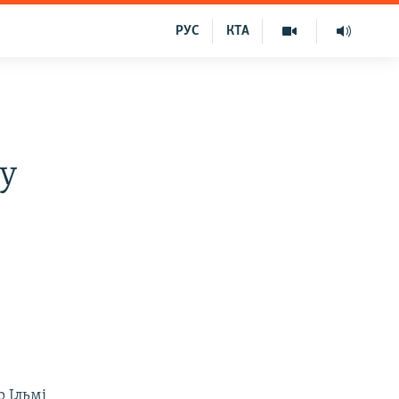
РУС
КТА
му
 Ільмі