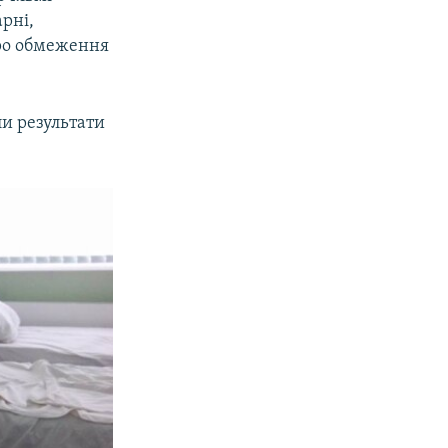
рні,
про обмеження
ли результати