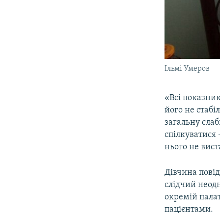
Ільмі Умеров
«Всі показник
його не стабі
загальну слаб
спілкуватися 
нього не вист
Дівчина повід
слідчий неодн
окремій пала
пацієнтами.