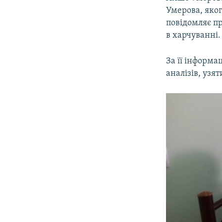
ВІДЕОУРОКИ «ELIFBE»
Умерова, яко
СВІДЧЕННЯ ОКУПАЦІЇ
повідомляє п
в харчуванні.
УКРАЇНСЬКА ПРОБЛЕМА КРИМУ
ІНФОГРАФІКА
За її інформа
аналізів, узя