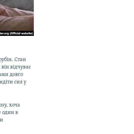
рубін. Стан
 він відчуває
нами довго
идіти сил у
ну, хоча
 один в
ми