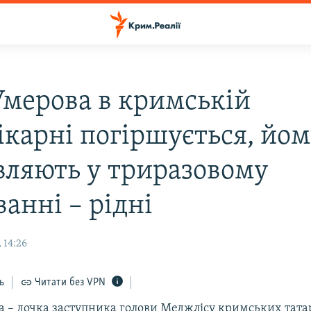
Умерова в кримській
ікарні погіршується, йо
вляють у триразовому
анні – рідні
 14:26
ь
Читати без VPN
 – дочка заступника голови Меджлісу кримських татар