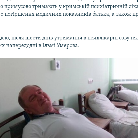
го примусово тримають у кримській психіатричній ліка
ро погіршення медичних показників батька, а також 
цією, після шести днів утримання в психлікарні озвучи
тих напередодні в Ільмі Умерова.