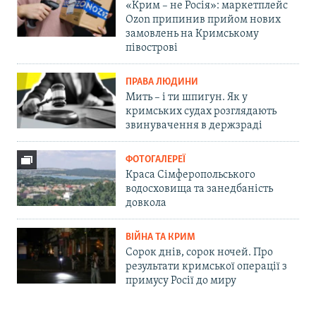
«Крим – не Росія»: маркетплейс
Ozon припинив прийом нових
замовлень на Кримському
півострові
ПРАВА ЛЮДИНИ
Мить – і ти шпигун. Як у
кримських судах розглядають
звинувачення в держзраді
ФОТОГАЛЕРЕЇ
Краса Сімферопольського
водосховища та занедбаність
довкола
ВІЙНА ТА КРИМ
Сорок днів, сорок ночей. Про
результати кримської операції з
примусу Росії до миру