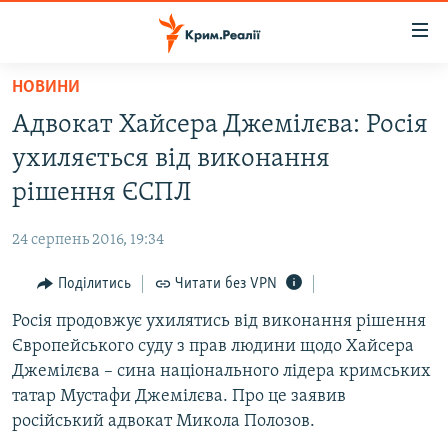
Доступність
посилання
Перейти
НОВИНИ
до
НОВИНИ
Адвокат Хайсера Джемілєва: Росія
основного
ВОДА.КРИМ
матеріалу
ухиляється від виконання
ВІДЕО ТА ФОТО
Перейти
рішення ЄСПЛ
до
ПОЛІТИКА
основної
24 серпень 2016, 19:34
БЛОГИ
навігації
Перейти
Поділитись
Читати без VPN
ПОГЛЯД
до
Росія продовжує ухилятись від виконання рішення
ІНТЕРВ'Ю
пошуку
Європейського суду з прав людини щодо Хайсера
ВСЕ ЗА ДЕНЬ
Джемілєва – сина національного лідера кримських
СПЕЦПРОЕКТИ
татар Мустафи Джемілєва. Про це заявив
російський адвокат Микола Полозов.
ЯК ОБІЙТИ БЛОКУВАННЯ
ДЕПОРТАЦІЯ