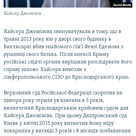
Хайсер Джемілєв
Хайсера Джемілєва звинувачували в тому, що в
травні 2013 року він у дворі свого будинку в
Бахчисараї вбив знайомого сім'ї Февзі Едемова з
рушниці свого батька. Після анексії Криму
російські слідчі органи вирішили розслідувати його
справу заново. Хайсера вивезли з
сімферопольського СІЗО до Краснодарського краю.
Верховний суд Російської Федерації скоротив на
півтора року термін ув'язнення в 5 років,
визначений Краснодарським крайовим судом для
Хайсера Джемілєва. При цьому Дніпровський суд
Києва у квітні 2015 року визначив йому міру
покарання у вигляді 3 років і 8 місяців позбавлення