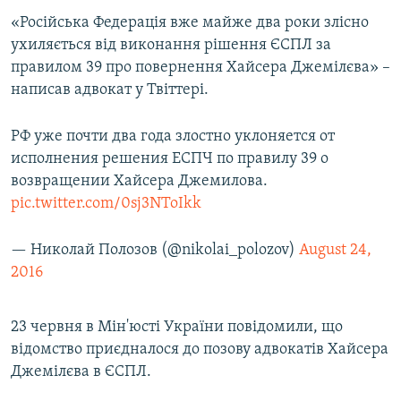
ВІДЕОУРОКИ «ELIFBE»
«Російська Федерація вже майже два роки злісно
Русский
ухиляється від виконання рішення ЄСПЛ за
СВІДЧЕННЯ ОКУПАЦІЇ
Qırımtatar
правилом 39 про повернення Хайсера Джемілєва» –
УКРАЇНСЬКА ПРОБЛЕМА КРИМУ
написав адвокат у Твіттері.
ДОЛУЧАЙСЯ!
ІНФОГРАФІКА
РФ уже почти два года злостно уклоняется от
исполнения решения ЕСПЧ по правилу 39 о
возвращении Хайсера Джемилова.
Усі сайти RFE/RL
pic.twitter.com/0sj3NToIkk
— Николай Полозов (@nikolai_polozov)
August 24,
2016
23 червня в Мін'юсті України повідомили, що
відомство приєдналося до позову адвокатів Хайсера
Джемілєва в ЄСПЛ.