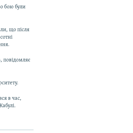
о бою були
ли, що після
сотні
ння.
в, повідомляє
рситету.
ся в час,
Кабулі.