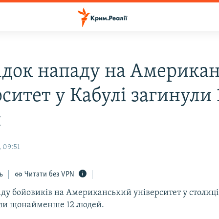
ідок нападу на Америка
ситет у Кабулі загинули 
й
 09:51
ь
Читати без VPN
аду бойовиків на Американський університет у столиці
ули щонайменше 12 людей.