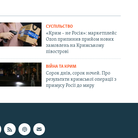
СУСПІЛЬСТВО
«Крим – не Росія»: маркетплейс
Ozon припинив прийом нових
замовлень на Кримському
півострові
ВІЙНА ТА КРИМ
Сорок днів, сорок ночей. Про
результати кримської операції з
примусу Росії до миру