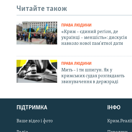
Читайте також
ПРАВА ЛЮДИНИ
«Крим – єдиний регіон, де
українці – меншість»: дискусія
навколо нової пам'ятної дати
ПРАВА ЛЮДИНИ
Мить – і ти шпигун. Як у
кримських судах розглядають
звинувачення в держзраді
Русский
Qırımtatar
ПІДТРИМКА
ІНФО
Ваше відео і фото
Крим.Реалії
ДОЛУЧАЙСЯ!