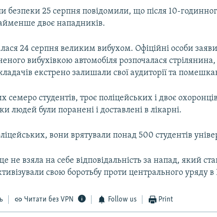
и безпеки 25 серпня повідомили, що після 10-годинног
айменше двоє нападників.
лася 24 серпня великим вибухом. Офіційні особи заяви
еного вибухівкою автомобіля розпочалася стрілянина, 
икладачів екстрено залишали свої аудиторії та помешка
х семеро студентів, троє поліцейських і двоє охоронці
тки людей були поранені і доставлені в лікарні.
ліцейських, вони врятували понад 500 студентів уніве
е не взяла на себе відповідальність за напад, який став
ктивізували свою боротьбу проти центрального уряду в 
ь
Читати без VPN
Follow us
Print