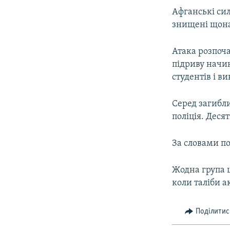
ВІДЕОУРОКИ «ELIFBE»
Афганські сил
СВІДЧЕННЯ ОКУПАЦІЇ
знищені щон
УКРАЇНСЬКА ПРОБЛЕМА КРИМУ
Атака розпоча
ІНФОГРАФІКА
підриву начин
студентів і в
Серед загибли
поліція. Деся
За словами по
Жодна група щ
коли таліби а
Поділитис