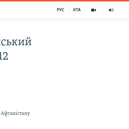
РУС
КТА
нський
12
 Афганістану