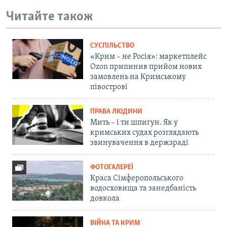
Читайте також
СУСПІЛЬСТВО
«Крим – не Росія»: маркетплейс
Ozon припинив прийом нових
замовлень на Кримському
півострові
ПРАВА ЛЮДИНИ
Мить – і ти шпигун. Як у
кримських судах розглядають
звинувачення в держзраді
ФОТОГАЛЕРЕЇ
Краса Сімферопольського
водосховища та занедбаність
довкола
ВІЙНА ТА КРИМ