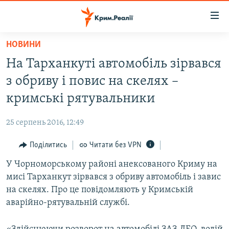
Доступність
посилання
Перейти
НОВИНИ
до
НОВИНИ
На Тарханкуті автомобіль зірвався
основного
ВОДА.КРИМ
матеріалу
з обриву і повис на скелях –
ВІДЕО ТА ФОТО
Перейти
кримські рятувальники
до
ПОЛІТИКА
основної
25 серпень 2016, 12:49
БЛОГИ
навігації
Перейти
Поділитись
Читати без VPN
ПОГЛЯД
до
У Чорноморському районі анексованого Криму на
ІНТЕРВ'Ю
пошуку
мисі Тарханкут зірвався з обриву автомобіль і завис
ВСЕ ЗА ДЕНЬ
на скелях. Про це повідомляють у Кримській
СПЕЦПРОЕКТИ
аварійно-рятувальній службі.
ЯК ОБІЙТИ БЛОКУВАННЯ
ДЕПОРТАЦІЯ