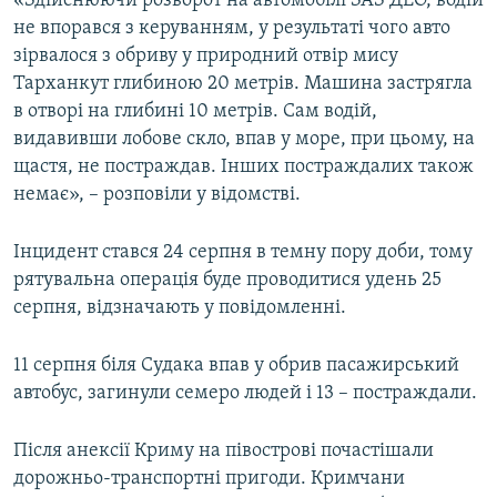
«Здійснюючи розворот на автомобілі ЗАЗ ДЕО, водій
ВІДЕОУРОКИ «ELIFBE»
не впорався з керуванням, у результаті чого авто
Русский
зірвалося з обриву у природний отвір мису
СВІДЧЕННЯ ОКУПАЦІЇ
Qırımtatar
Тарханкут глибиною 20 метрів. Машина застрягла
УКРАЇНСЬКА ПРОБЛЕМА КРИМУ
в отворі на глибині 10 метрів. Сам водій,
видавивши лобове скло, впав у море, при цьому, на
ДОЛУЧАЙСЯ!
ІНФОГРАФІКА
щастя, не постраждав. Інших постраждалих також
немає», – розповіли у відомстві.
Усі сайти RFE/RL
Інцидент стався 24 серпня в темну пору доби, тому
рятувальна операція буде проводитися удень 25
серпня, відзначають у повідомленні.
11 серпня біля Судака впав у обрив пасажирський
автобус, загинули семеро людей і 13 – постраждали.
Після анексії Криму на півострові почастішали
дорожньо-транспортні пригоди. Кримчани