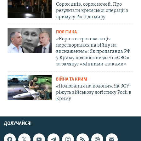
Сорок днів, сорок ночей. Про
результати кримської операції з
примусу Росії до миру
ПОЛІТИКА
«Короткострокова акція
перетворилася на війну на
виснаження»: Як пропаганда РФ
у Криму пояснює невдачі «СВО»
та залякує «мінними атаками»
ВІЙНА ТА КРИМ
«Полювання на колони». Як ЗСУ
ріжуть військову логістику Росії в
Криму
ДОЛУЧАЙСЯ!