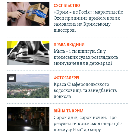
СУСПІЛЬСТВО
«Крим – не Росія»: маркетплейс
Ozon припинив прийом нових
замовлень на Кримському
півострові
ПРАВА ЛЮДИНИ
Мить – і ти шпигун. Як у
кримських судах розглядають
звинувачення в держзраді
ФОТОГАЛЕРЕЇ
Краса Сімферопольського
водосховища та занедбаність
довкола
ВІЙНА ТА КРИМ
Сорок днів, сорок ночей. Про
результати кримської операції з
примусу Росії до миру