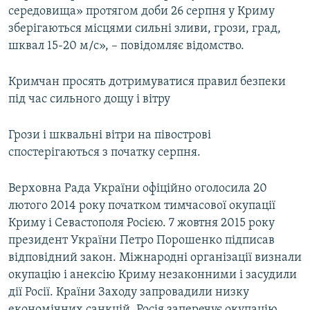
середовища» протягом доби 26 серпня у Криму
ВІДЕОУРОКИ «ELIFBE»
Русский
зберігаються місцями сильні зливи, грози, град,
СВІДЧЕННЯ ОКУПАЦІЇ
шквал 15-20 м/с», – повідомляє відомство.
Qırımtatar
УКРАЇНСЬКА ПРОБЛЕМА КРИМУ
Кримчан просять дотримуватися правил безпеки
ДОЛУЧАЙСЯ!
ІНФОГРАФІКА
під час сильного дощу і вітру
Грози і шквальні вітри на півострові
Усі сайти RFE/RL
спостерігаються з початку серпня.
Верховна Рада України офіційно оголосила 20
лютого 2014 року початком тимчасової окупації
Криму і Севастополя Росією. 7 жовтня 2015 року
президент України Петро Порошенко підписав
відповідний закон. Міжнародні організації визнали
окупацію і анексію Криму незаконними і засудили
дії Росії. Країни Заходу запровадили низку
економічних санкцій. Росія заперечує окупацію