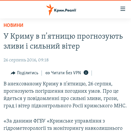
Доступність
посилання
Перейти
НОВИНИ
до
НОВИНИ
У Криму в п'ятницю прогнозують
основного
ВОДА.КРИМ
матеріалу
зливи і сильний вітер
ВІДЕО ТА ФОТО
Перейти
до
26 серпень 2016, 09:18
ПОЛІТИКА
основної
БЛОГИ
Поділитись
Читати без VPN
навігації
Перейти
ПОГЛЯД
В анексованому Криму в п'ятницю, 26 серпня,
до
прогнозують погіршення погодних умов. Про це
ІНТЕРВ'Ю
пошуку
йдеться у повідомленні про сильні зливи, грози,
ВСЕ ЗА ДЕНЬ
град і вітер підконтрольного Росії кримського МНС.
СПЕЦПРОЕКТИ
«За даними ФГБУ «Кримське управління з
ЯК ОБІЙТИ БЛОКУВАННЯ
ДЕПОРТАЦІЯ
гідрометеорології та моніторингу навколишнього