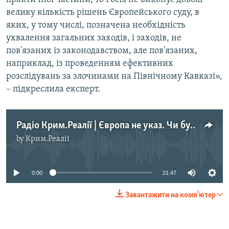
велику кількість рішень Європейського суду, в
яких, у тому числі, позначена необхідність
ухвалення загальних заходів, і заходів, не
пов'язаних із законодавством, але пов'язаних,
наприклад, із проведенням ефективних
розслідувань за злочинами на Північному Кавказі»,
– підкреслила експерт.
Радіо Крим.Реалії | Європа не указ. Чи будуть виконуватися рішення ЄСПЛ по кримським в'язням
by
Крим.Реалії
No media source currently available
0:00
21:47
Завантажити на комп'ютер