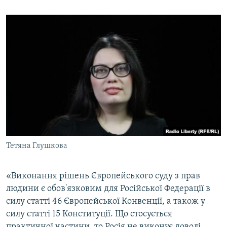
ВІДЕОУРОКИ «ELIFBE»
Русский
СВІДЧЕННЯ ОКУПАЦІЇ
Qırımtatar
УКРАЇНСЬКА ПРОБЛЕМА КРИМУ
ДОЛУЧАЙСЯ!
ІНФОГРАФІКА
Усі сайти RFE/RL
Тетяна Глушкова
«Виконання рішень Європейського суду з прав
людини є обов'язковим для Російської Федерації в
силу статті 46 Європейської Конвенції, а також у
силу статті 15 Конституції. Що стосується
практичної частини, то Росія не виконує доволі