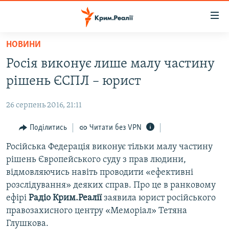
Доступність
посилання
Перейти
НОВИНИ
до
НОВИНИ
Росія виконує лише малу частину
основного
ВОДА.КРИМ
матеріалу
рішень ЄСПЛ – юрист
ВІДЕО ТА ФОТО
Перейти
до
26 серпень 2016, 21:11
ПОЛІТИКА
основної
БЛОГИ
Поділитись
Читати без VPN
навігації
Перейти
ПОГЛЯД
Російська Федерація виконує тільки малу частину
до
рішень Європейського суду з прав людини,
ІНТЕРВ'Ю
пошуку
відмовляючись навіть проводити «ефективні
ВСЕ ЗА ДЕНЬ
розслідування» деяких справ. Про це в ранковому
ефірі
Радіо Крим.Реалії
заявила юрист російського
СПЕЦПРОЕКТИ
правозахисного центру «Меморіал» Тетяна
ЯК ОБІЙТИ БЛОКУВАННЯ
ДЕПОРТАЦІЯ
Глушкова.