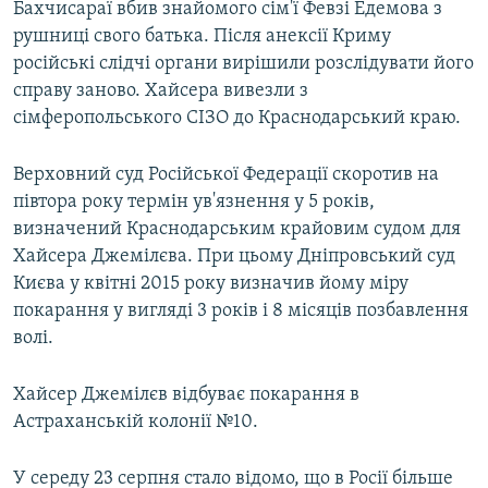
Бахчисараї вбив знайомого сім'ї Февзі Едемова з
рушниці свого батька. Після анексії Криму
російські слідчі органи вирішили розслідувати його
справу заново. Хайсера вивезли з
сімферопольського СІЗО до Краснодарський краю.
Верховний суд Російської Федерації скоротив на
півтора року термін ув'язнення у 5 років,
визначений Краснодарським крайовим судом для
Хайсера Джемілєва. При цьому Дніпровський суд
Києва у квітні 2015 року визначив йому міру
покарання у вигляді 3 років і 8 місяців позбавлення
волі.
Хайсер Джемілєв відбуває покарання в
Астраханській колонії №10.
У середу 23 серпня стало відомо, що в Росії більше