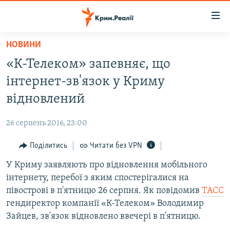
Доступність
посилання
Перейти
НОВИНИ
до
НОВИНИ
«К-Телеком» запевняє, що
основного
ВОДА.КРИМ
матеріалу
інтернет-зв'язок у Криму
ВІДЕО ТА ФОТО
Перейти
відновлений
до
ПОЛІТИКА
основної
26 серпень 2016, 23:00
БЛОГИ
навігації
Перейти
Поділитись
Читати без VPN
ПОГЛЯД
до
У Криму заявляють про відновлення мобільного
ІНТЕРВ'Ю
пошуку
інтернету, перебої з яким спостерігалися на
ВСЕ ЗА ДЕНЬ
півострові в п'ятницю 26 серпня. Як повідомив
ТАСС
СПЕЦПРОЕКТИ
гендиректор компанії «К-Телеком» Володимир
Зайцев, зв'язок відновлено ввечері в п'ятницю.
ЯК ОБІЙТИ БЛОКУВАННЯ
ДЕПОРТАЦІЯ