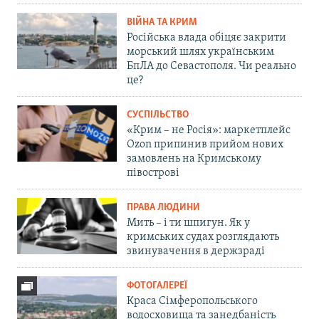
ВІЙНА ТА КРИМ
Російська влада обіцяє закрити
морський шлях українським
БпЛА до Севастополя. Чи реально
це?
СУСПІЛЬСТВО
«Крим – не Росія»: маркетплейс
Ozon припинив прийом нових
замовлень на Кримському
півострові
ПРАВА ЛЮДИНИ
Мить – і ти шпигун. Як у
кримських судах розглядають
звинувачення в держзраді
ФОТОГАЛЕРЕЇ
Краса Сімферопольського
водосховища та занедбаність