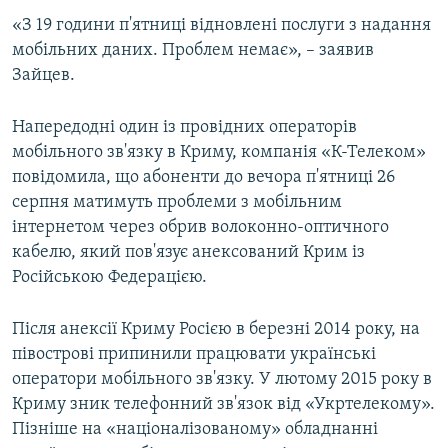
ВІДЕОУРОКИ «ELIFBE»
«З 19 години п'ятниці відновлені послуги з надання
Русский
мобільних даних. Проблем немає», – заявив
СВІДЧЕННЯ ОКУПАЦІЇ
Qırımtatar
Зайцев.
УКРАЇНСЬКА ПРОБЛЕМА КРИМУ
ДОЛУЧАЙСЯ!
Напередодні один із провідних операторів
ІНФОГРАФІКА
мобільного зв'язку в Криму, компанія «К-Телеком»
повідомила, що абоненти до вечора п'ятниці 26
серпня матимуть проблеми з мобільним
Усі сайти RFE/RL
інтернетом через обрив волоконно-оптичного
кабелю, який пов'язує анексований Крим із
Російською Федерацією.
Після анексії Криму Росією в березні 2014 року, на
півострові припинили працювати українські
оператори мобільного зв'язку. У лютому 2015 року в
Криму зник телефонний зв'язок від «Укртелекому».
Пізніше на «націоналізованому» обладнанні