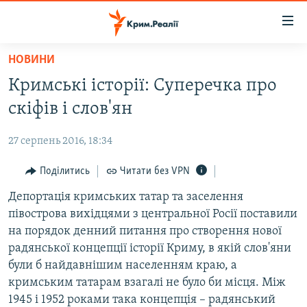
Доступність
посилання
Перейти
НОВИНИ
до
НОВИНИ
Кримські історії: Суперечка про
основного
ВОДА.КРИМ
матеріалу
скіфів і слов'ян
ВІДЕО ТА ФОТО
Перейти
до
27 серпень 2016, 18:34
ПОЛІТИКА
основної
БЛОГИ
Поділитись
Читати без VPN
навігації
Перейти
ПОГЛЯД
Депортація кримських татар та заселення
до
півострова вихідцями з центральної Росії поставили
ІНТЕРВ'Ю
пошуку
на порядок денний питання про створення нової
ВСЕ ЗА ДЕНЬ
радянської концепції історії Криму, в якій слов'яни
були б найдавнішим населенням краю, а
СПЕЦПРОЕКТИ
кримським татарам взагалі не було би місця. Між
ЯК ОБІЙТИ БЛОКУВАННЯ
ДЕПОРТАЦІЯ
1945 і 1952 роками така концепція – радянський