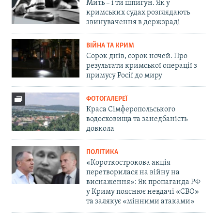
Мить – і ти шпигун. Як у
кримських судах розглядають
звинувачення в держзраді
ВІЙНА ТА КРИМ
Сорок днів, сорок ночей. Про
результати кримської операції з
примусу Росії до миру
ФОТОГАЛЕРЕЇ
Краса Сімферопольського
водосховища та занедбаність
довкола
ПОЛІТИКА
«Короткострокова акція
перетворилася на війну на
виснаження»: Як пропаганда РФ
у Криму пояснює невдачі «СВО»
та залякує «мінними атаками»