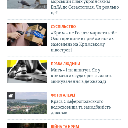
морський шлях українським
БпЛА до Севастополя. Чи реально
це?
СУСПІЛЬСТВО
«Крим – не Росія»: маркетплейс
Ozon припинив прийом нових
замовлень на Кримському
півострові
ПРАВА ЛЮДИНИ
Мить – і ти шпигун. Як у
кримських судах розглядають
звинувачення в держзраді
ФОТОГАЛЕРЕЇ
Краса Сімферопольського
водосховища та занедбаність
довкола
ВІЙНА ТА КРИМ