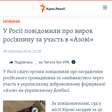
Доступність
посилання
Перейти
НОВИНИ
до
НОВИНИ
У Росії повідомили про вирок
основного
ВОДА.КРИМ
матеріалу
росіянину за участь в «Азові»
ВІДЕО ТА ФОТО
Перейти
до
29 серпень 2016, 21:28
ПОЛІТИКА
основної
БЛОГИ
Поділитись
Читати без VPN
навігації
Перейти
ПОГЛЯД
У Росії слідчі органи повідомили про засудження
до
російського громадянина за «найманство» через
ІНТЕРВ'Ю
пошуку
участь в українському добровольчому формуванні
ВСЕ ЗА ДЕНЬ
«Азов» на українському Донбасі.
СПЕЦПРОЕКТИ
За повідомленням, суд у
ЯК ОБІЙТИ БЛОКУВАННЯ
ДЕПОРТАЦІЯ
місті Кірові засудив за це