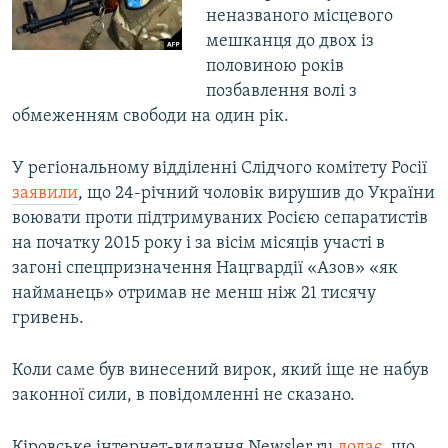
неназваного місцевого
ВІДЕОУРОКИ «ELIFBE»
Русский
мешканця до двох із
СВІДЧЕННЯ ОКУПАЦІЇ
половиною років
Qırımtatar
позбавлення волі з
УКРАЇНСЬКА ПРОБЛЕМА КРИМУ
обмеженням свободи на один рік.
ДОЛУЧАЙСЯ!
ІНФОГРАФІКА
У регіональному відділенні Слідчого комітету Росії
заявили
, що 24-річний чоловік вирушив до України
воювати проти підтримуваних Росією сепаратистів
Усі сайти RFE/RL
на початку 2015 року і за вісім місяців участі в
загоні спецпризначення Нацгвардії «Азов» «як
найманець» отримав не менш ніж 21 тисячу
гривень.
Коли саме був винесений вирок, який іще не набув
законної сили, в повідомленні не сказано.
Кіровське інтернет-видання Newsler.ru
додає
, що