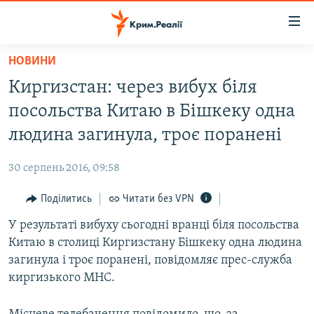
Доступність
посилання
Перейти
НОВИНИ
до
НОВИНИ
Киргизстан: через вибух біля
основного
ВОДА.КРИМ
матеріалу
посольства Китаю в Бішкеку одна
ВІДЕО ТА ФОТО
Перейти
людина загинула, троє поранені
до
ПОЛІТИКА
основної
30 серпень 2016, 09:58
БЛОГИ
навігації
Перейти
Поділитись
Читати без VPN
ПОГЛЯД
до
У результаті вибуху сьогодні вранці біля посольства
ІНТЕРВ'Ю
пошуку
Китаю в столиці Киргизстану Бішкеку одна людина
ВСЕ ЗА ДЕНЬ
загинула і троє поранені, повідомляє прес-служба
СПЕЦПРОЕКТИ
киргизького МНС.
ЯК ОБІЙТИ БЛОКУВАННЯ
ДЕПОРТАЦІЯ