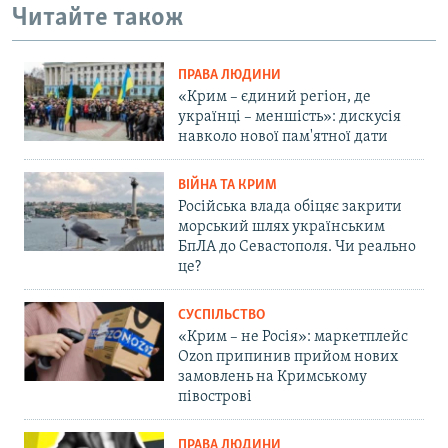
Читайте також
ПРАВА ЛЮДИНИ
«Крим – єдиний регіон, де
українці – меншість»: дискусія
навколо нової пам'ятної дати
ВІЙНА ТА КРИМ
Російська влада обіцяє закрити
морський шлях українським
БпЛА до Севастополя. Чи реально
це?
СУСПІЛЬСТВО
«Крим – не Росія»: маркетплейс
Ozon припинив прийом нових
замовлень на Кримському
півострові
ПРАВА ЛЮДИНИ