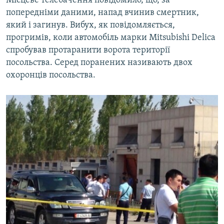
Місцеве телебачення повідомило, що, за
ВІДЕОУРОКИ «ELIFBE»
попередніми даними, напад вчинив смертник,
Русский
який і загинув. Вибух, як повідомляється,
СВІДЧЕННЯ ОКУПАЦІЇ
Qırımtatar
прогримів, коли автомобіль марки Mitsubishi Delica
УКРАЇНСЬКА ПРОБЛЕМА КРИМУ
спробував протаранити ворота території
посольства. Серед поранених називають двох
ДОЛУЧАЙСЯ!
ІНФОГРАФІКА
охоронців посольства.
Усі сайти RFE/RL