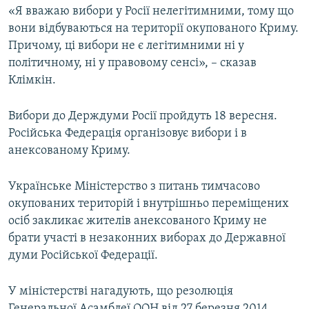
«Я вважаю вибори у Росії нелегітимними, тому що
ВІДЕОУРОКИ «ELIFBE»
Русский
вони відбуваються на території окупованого Криму.
СВІДЧЕННЯ ОКУПАЦІЇ
Причому, ці вибори не є легітимними ні у
Qırımtatar
політичному, ні у правовому сенсі», – сказав
УКРАЇНСЬКА ПРОБЛЕМА КРИМУ
Клімкін.
ДОЛУЧАЙСЯ!
ІНФОГРАФІКА
Вибори до Держдуми Росії пройдуть 18 вересня.
Російська Федерація організовує вибори і в
анексованому Криму.
Усі сайти RFE/RL
Українське Міністерство з питань тимчасово
окупованих територій і внутрішньо переміщених
осіб закликає жителів анексованого Криму не
брати участі в незаконних виборах до Державної
думи Російської Федерації.
У міністерстві нагадують, що резолюція
Генеральної Асамблеї ООН від 27 березня 2014