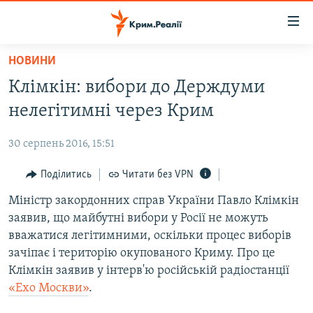
Доступність
посилання
Перейти
НОВИНИ
до
НОВИНИ
Клімкін: вибори до Держдуми
основного
ВОДА.КРИМ
матеріалу
нелегітимні через Крим
ВІДЕО ТА ФОТО
Перейти
до
30 серпень 2016, 15:51
ПОЛІТИКА
основної
БЛОГИ
Поділитись
Читати без VPN
навігації
Перейти
ПОГЛЯД
Міністр закордонних справ України Павло Клімкін
до
заявив, що майбутні вибори у Росії не можуть
ІНТЕРВ'Ю
пошуку
вважатися легітимними, оскільки процес виборів
ВСЕ ЗА ДЕНЬ
зачіпає і територію окупованого Криму. Про це
Клімкін заявив у інтерв'ю російській радіостанції
СПЕЦПРОЕКТИ
«Ехо Москви»
.
ЯК ОБІЙТИ БЛОКУВАННЯ
ДЕПОРТАЦІЯ