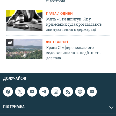
півострові
ПРАВА ЛЮДИНИ
Мить – і ти шпигун. Як у
кримських судах розглядають
звинувачення в держзраді
ФОТОГАЛЕРЕЇ
Краса Сімферопольського
водосховища та занедбаність
довкола
ДОЛУЧАЙСЯ!
ПІДТРИМКА