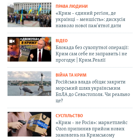
ПРАВА ЛЮДИНИ
«Крим – єдиний регіон, де
українці – меншість»: дискусія
навколо нової пам'ятної дати
ВІДЕО
Блокада без сухопутної операції:
Крим сам себе не заправить і не
прогодує | Крим.Реалії
ВІЙНА ТА КРИМ
Російська влада обіцяє закрити
морський шлях українським
БпЛА до Севастополя. Чи реально
це?
СУСПІЛЬСТВО
«Крим – не Росія»: маркетплейс
Ozon припинив прийом нових
замовлень на Кримському