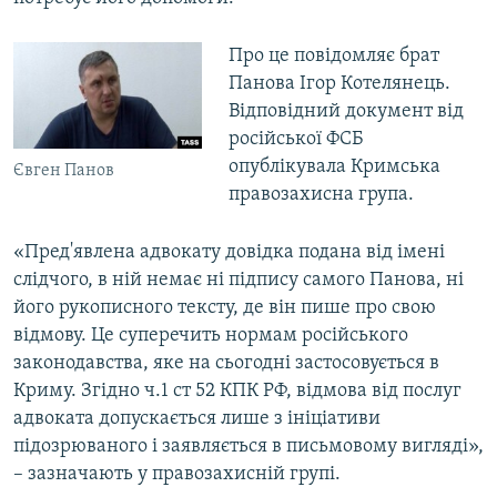
ВІДЕОУРОКИ «ELIFBE»
Русский
Про це повідомляє брат
СВІДЧЕННЯ ОКУПАЦІЇ
Qırımtatar
Панова Ігор Котелянець.
УКРАЇНСЬКА ПРОБЛЕМА КРИМУ
Відповідний документ від
російської ФСБ
ДОЛУЧАЙСЯ!
ІНФОГРАФІКА
опублікувала Кримська
Євген Панов
правозахисна група.
Усі сайти RFE/RL
«Пред'явлена адвокату довідка подана від імені
слідчого, в ній немає ні підпису самого Панова, ні
його рукописного тексту, де він пише про свою
відмову. Це суперечить нормам російського
законодавства, яке на сьогодні застосовується в
Криму. Згідно ч.1 ст 52 КПК РФ, відмова від послуг
адвоката допускається лише з ініціативи
підозрюваного і заявляється в письмовому вигляді»,
– зазначають у правозахисній групі.