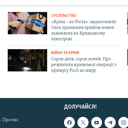
СУСПІЛЬСТВО
«Крим – не Росія»: маркетплейс
Ozon припинив прийом нових
замовлень на Кримському
півострові
ВІЙНА ТА КРИМ
Сорок днів, сорок ночей. Про
результати кримської операції з
примусу Росії до миру
ДОЛУЧАЙСЯ!
. Про нас