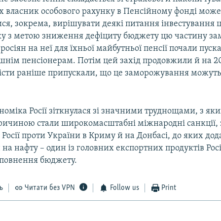
их власник особового рахунку в Пенсійному фонді може 
я, зокрема, вирішувати деякі питання інвестування ц
оку з метою зниження дефіциту бюджету цю частину зам
росіян на неї для їхньої майбутньої пенсії почали пуск
нім пенсіонерам. Потім цей захід продовжили й на 20
істи раніше припускали, що це заморожування можут
номіка Росії зіткнулася зі значними труднощами, з як
Причиною стали широкомасштабні міжнародні санкції,
 Росії проти України в Криму й на Донбасі, до яких дод
на нафту – один із головних експортних продуктів Росі
аповнення бюджету.
ь
Читати без VPN
Follow us
Print