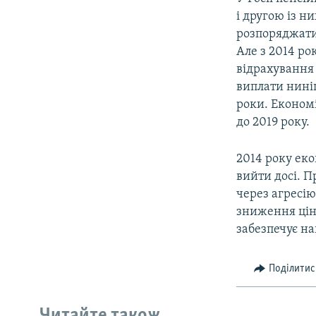
ВІДЕОУРОКИ «ELIFBE»
і другою із н
СВІДЧЕННЯ ОКУПАЦІЇ
розпоряджатис
Але з 2014 р
УКРАЇНСЬКА ПРОБЛЕМА КРИМУ
відрахування 
ІНФОГРАФІКА
виплати ниніш
роки. Економ
до 2019 року.
2014 року еко
вийти досі. 
через агресію
зниження цін 
забезпечує н
Поділитис
Читайте також