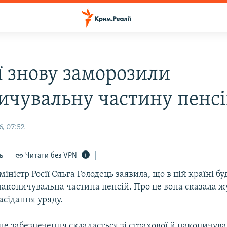
ї знову заморозили
ичувальну частину пенс
, 07:52
ь
Читати без VPN
міністр Росії Ольга Голодець заявила, що в цій країні бу
акопичувальна частина пенсій. Про це вона сказала ж
засідання уряду.
йне забезпечення складається зі страхової й накопичува