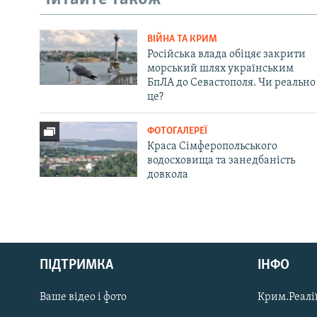
ВІЙНА ТА КРИМ
Російська влада обіцяє закрити
морський шлях українським
БпЛА до Севастополя. Чи реально
це?
ФОТОГАЛЕРЕЇ
Краса Сімферопольського
водосховища та занедбаність
довкола
Русский
Qırımtatar
ПІДТРИМКА
ІНФО
Ваше відео і фото
Крим.Реалії
ДОЛУЧАЙСЯ!