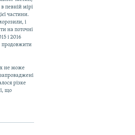
в певній мірі
ієї частини.
орозили, і
ати на поточні
15 і 2016
ь продовжити
их не може
 запроваджені
алося різке
ї, що