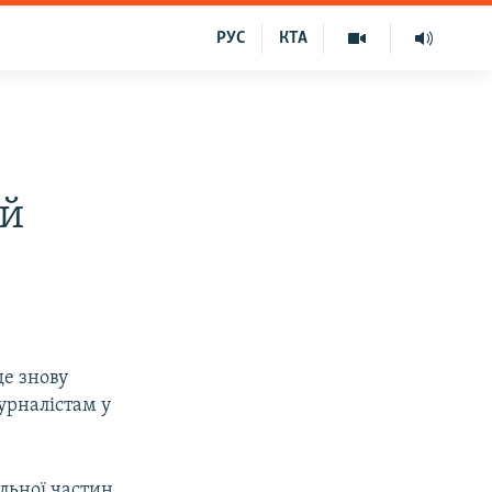
РУС
КТА
ій
де знову
урналістам у
льної частин,