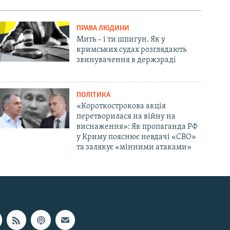
ПРАВА ЛЮДИНИ
Мить – і ти шпигун. Як у
кримських судах розглядають
звинувачення в держзраді
ПОЛІТИКА
«Короткострокова акція
перетворилася на війну на
виснаження»: Як пропаганда РФ
у Криму пояснює невдачі «СВО»
та залякує «мінними атаками»