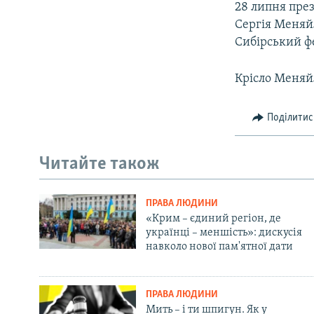
28 липня през
Сергія Меняйл
Сибірський ф
Крісло Меняй
Поділитис
Читайте також
ПРАВА ЛЮДИНИ
«Крим – єдиний регіон, де
українці – меншість»: дискусія
навколо нової пам'ятної дати
ПРАВА ЛЮДИНИ
Мить – і ти шпигун. Як у