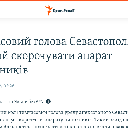
совий голова Севастопол
ий скорочувати апарат
ників
6, 09:26
ь
Читати без VPN
ий Росії тимчасовий голова уряду анексованого Севас
нонсує скорочення апарату чиновників. Такий захід 
більності та працездатності виконавчої влади, вважає