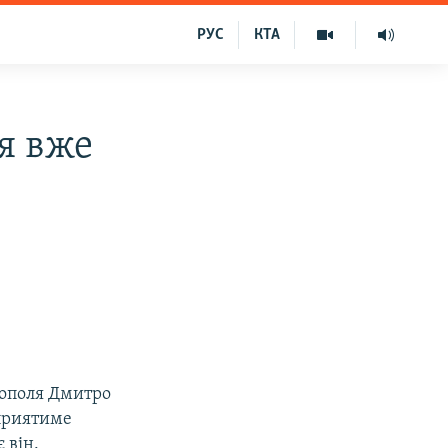
РУС
КТА
я вже
тополя Дмитро
сприятиме
 він.