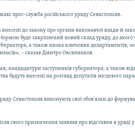
мляє прес-служба російського уряду Севастополя.
 внесені до закону про органи виконавчої влади й зак
Нормою буде закріплений новий склад уряду, до якого 
убернатора, а також низка ключових департаментів, з
нансів», – сказав Дмитро Овсянников.
ми, кандидатури заступників губернатора, а також від
тва будуть внесені на розгляд депутатів місцевого пар
уряду Севастополя виконують свої обов'язки до формув
сля свого призначення заявляв про відставки в уряді у