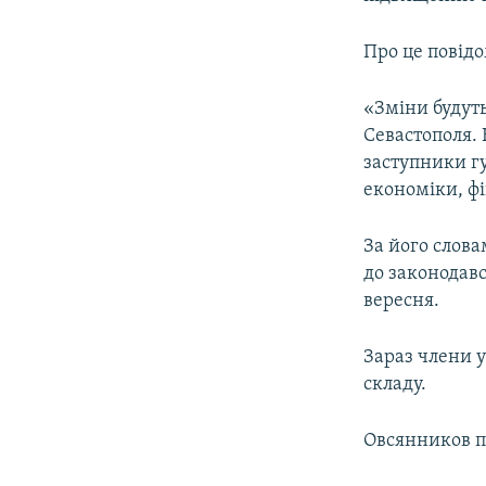
ВІДЕОУРОКИ «ELIFBE»
СВІДЧЕННЯ ОКУПАЦІЇ
Про це повідо
УКРАЇНСЬКА ПРОБЛЕМА КРИМУ
«Зміни будуть
ІНФОГРАФІКА
Севастополя. 
заступники г
економіки, фі
За його слова
до законодавс
вересня.
Зараз члени 
складу.
Овсянников пі