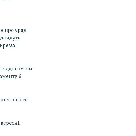
он про уряд
увійдуть
окрема –
повідні зміни
ламенту 6
ання нового
 вересні.