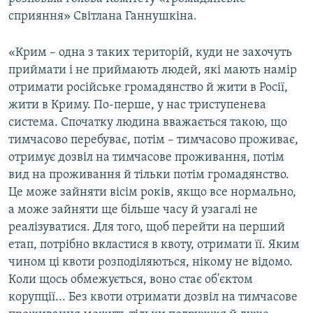
ВІДЕОУРОКИ «ELIFBE»
сприяння» Світлана Ганнушкіна.
Русский
СВІДЧЕННЯ ОКУПАЦІЇ
Qırımtatar
«Крим – одна з таких територій, куди не захочуть
УКРАЇНСЬКА ПРОБЛЕМА КРИМУ
приймати і не приймають людей, які мають намір
отримати російське громадянство й жити в Росії,
ДОЛУЧАЙСЯ!
ІНФОГРАФІКА
жити в Криму. По-перше, у нас триступенева
система. Спочатку людина вважається такою, що
тимчасово перебуває, потім – тимчасово проживає,
Усі сайти RFE/RL
отримує дозвіл на тимчасове проживання, потім
вид на проживання й тільки потім громадянство.
Це може зайняти вісім років, якщо все нормально,
а може зайняти ще більше часу й узагалі не
реалізуватися. Для того, щоб перейти на перший
етап, потрібно вкластися в квоту, отримати її. Яким
чином ці квоти розподіляються, нікому не відомо.
Коли щось обмежується, воно стає об'єктом
корупції... Без квоти отримати дозвіл на тимчасове