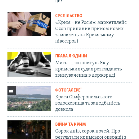
це?
СУСПІЛЬСТВО
«Крим – не Росія»: маркетплейс
Ozon припинив прийом нових
замовлень на Кримському
півострові
ПРАВА ЛЮДИНИ
Мить – і ти шпигун. Як у
кримських судах розглядають
звинувачення в держзраді
ФОТОГАЛЕРЕЇ
Краса Сімферопольського
водосховища та занедбаність
довкола
ВІЙНА ТА КРИМ
Сорок днів, сорок ночей. Про
результати кримської операції з