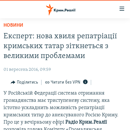
Доступність
посилання
Перейти
НОВИНИ
до
НОВИНИ
Експерт: нова хвиля репатріації
основного
ВОДА.КРИМ
матеріалу
кримських татар зіткнеться з
ВІДЕО ТА ФОТО
Перейти
великими проблемами
до
ПОЛІТИКА
основної
01 вересень 2016, 09:59
БЛОГИ
навігації
Перейти
Поділитись
Читати без VPN
ПОГЛЯД
до
У Російській Федерації система отримання
ІНТЕРВ'Ю
пошуку
громадянства має триступеневу систему, яка
ВСЕ ЗА ДЕНЬ
істотно ускладнить можливість репатріації
СПЕЦПРОЕКТИ
кримських татар до анексуваного Росією Криму.
Про це у вечірньому ефірі
Радіо Крим.Реалії
ЯК ОБІЙТИ БЛОКУВАННЯ
ДЕПОРТАЦІЯ
розповіла голова Комітету «Громадянське