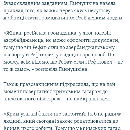
буває складним завданням. Ганнушкіна навела
приклад того, як важко через якусь несуттєву
дрібниці стати громадянином Росії деяким людям.
«Жінка, російська громадянка, у якої чоловік
азербайджанець, не може оформити документи,
тому що він Рефат-огли по азербайджанському
паспорту й Рефатович у свідоцтві про шлюб. По-
моєму, всім відомо, що Рефат-огли і Рефатович – це
те ж саме», – розповіла Ганнушкіна.
Також правозахисниця підкреслила, що на цей
момент повертатися кримським татарам до
анексованого півострова – не найкраща ідея.
«Крим узагалі фактично закритий, і я б не радила
людині, який сьогодні захоче репатріюватися до
Криму, цього робити. Тому що у кримських татар,