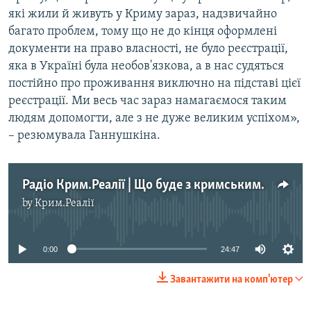
які жили й живуть у Криму зараз, надзвичайно
багато проблем, тому що не до кінця оформлені
документи на право власності, не було реєстрації,
яка в Україні була необов'язкова, а в нас судяться
постійно про проживання виключно на підставі цієї
реєстрації. Ми весь час зараз намагаємося таким
людям допомогти, але з не дуже великим успіхом»,
– резюмувала Ганнушкіна.
Радіо Крим.Реалії | Що буде з кримськими татарами в Узбекистані?
by
Крим.Реалії
No media source currently available
0:00
24:47
Завантажити на комп'ютер