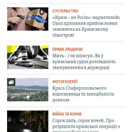
СУСПІЛЬСТВО
«Крим – не Росія»: маркетплейс
Ozon припинив прийом нових
замовлень на Кримському
півострові
ПРАВА ЛЮДИНИ
Мить – і ти шпигун. Як у
кримських судах розглядають
звинувачення в держзраді
ФОТОГАЛЕРЕЇ
Краса Сімферопольського
водосховища та занедбаність
довкола
ВІЙНА ТА КРИМ
Сорок днів, сорок ночей. Про
результати кримської операції з