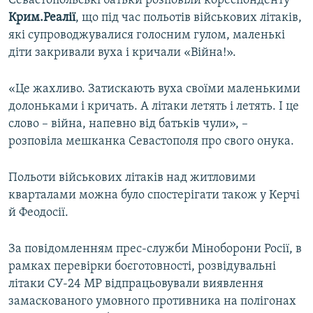
Севастопольські батьки розповіли кореспонденту
ВІДЕОУРОКИ «ELIFBE»
Крим.Реалії
, що під час польотів військових літаків,
Русский
які супроводжувалися голосним гулом, маленькі
СВІДЧЕННЯ ОКУПАЦІЇ
Qırımtatar
діти закривали вуха і кричали «Війна!».
УКРАЇНСЬКА ПРОБЛЕМА КРИМУ
ДОЛУЧАЙСЯ!
«Це жахливо. Затискають вуха своїми маленькими
ІНФОГРАФІКА
долоньками і кричать. А літаки летять і летять. І це
слово – війна, напевно від батьків чули», –
розповіла мешканка Севастополя про свого онука.
Усі сайти RFE/RL
Польоти військових літаків над житловими
кварталами можна було спостерігати також у Керчі
й Феодосії.
За повідомленням прес-служби Міноборони Росії, в
рамках перевірки боєготовності, розвідувальні
літаки СУ-24 МР відпрацьовували виявлення
замаскованого умовного противника на полігонах