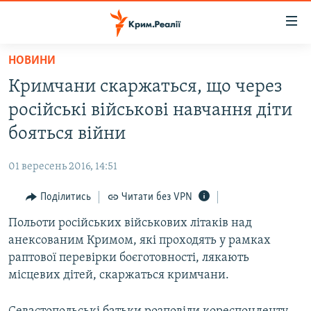
Доступність
посилання
Перейти
НОВИНИ
до
НОВИНИ
Кримчани скаржаться, що через
основного
ВОДА.КРИМ
матеріалу
російські військові навчання діти
ВІДЕО ТА ФОТО
Перейти
бояться війни
до
ПОЛІТИКА
основної
01 вересень 2016, 14:51
БЛОГИ
навігації
Перейти
Поділитись
Читати без VPN
ПОГЛЯД
до
Польоти російських військових літаків над
ІНТЕРВ'Ю
пошуку
анексованим Кримом, які проходять у рамках
ВСЕ ЗА ДЕНЬ
раптової перевірки боєготовності, лякають
СПЕЦПРОЕКТИ
місцевих дітей, скаржаться кримчани.
ЯК ОБІЙТИ БЛОКУВАННЯ
ДЕПОРТАЦІЯ