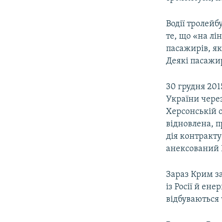
ВІДЕОУРОКИ «ELIFBE»
СВІДЧЕННЯ ОКУПАЦІЇ
Водії тролей
те, що «на лі
УКРАЇНСЬКА ПРОБЛЕМА КРИМУ
пасажирів, як
ІНФОГРАФІКА
Деякі пасажир
30 грудня 201
України через
Херсонській о
відновлена, п
дія контракту
анексований 
Зараз Крим за
із Росії й ен
відбуваються ч