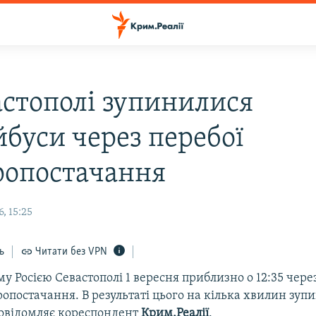
астополі зупинилися
йбуси через перебої
ропостачання
, 15:25
ь
Читати без VPN
у Росією Севастополі 1 вересня приблизно о 12:35 чере
опостачання. В результаті цього на кілька хвилин зуп
повідомляє кореспондент
Крим.Реалії
.