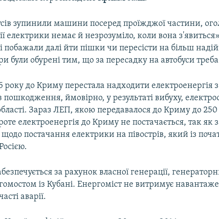
бусів зупинили машини посеред проїжджої частини, ого
нії електрики немає й незрозуміло, коли вона з'явиться»
і побажали далі йти пішки чи пересісти на більш надій
и були обурені тим, що за пересадку на автобуси треба
5 року до Криму перестала надходити електроенергія 
 пошкодження, ймовірно, у результаті вибуху, електро
бласті. Зараз ЛЕП, якою передавалося до Криму до 250
роте електроенергія до Криму не постачається, так як 
 щодо постачання електрики на півострів, який із поча
Росією.
безпечується за рахунок власної генерації, генератор
ергомостом із Кубані. Енергоміст не витримує навантаже
асті аварії.