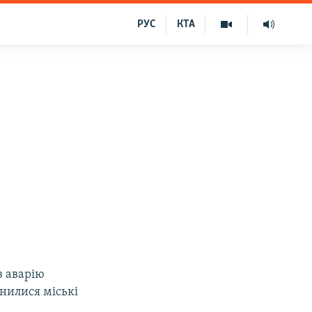
РУС
КТА
з аварію
инилися міські