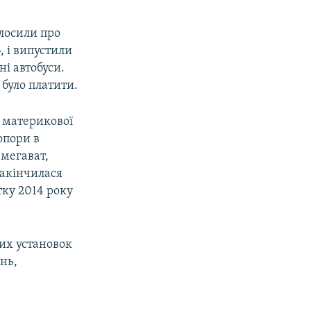
лосили про
, і випустили
ні автобуси.
 було платити.
з материкової
опори в
 мегават,
закінчилася
тку 2014 року
них установок
нь,