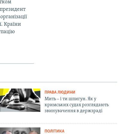
атком
у президент
організації
ї. Країни
упацію
ПРАВА ЛЮДИНИ
Мить – і ти шпигун. Як у
кримських судах розглядають
звинувачення в держзраді
ПОЛІТИКА