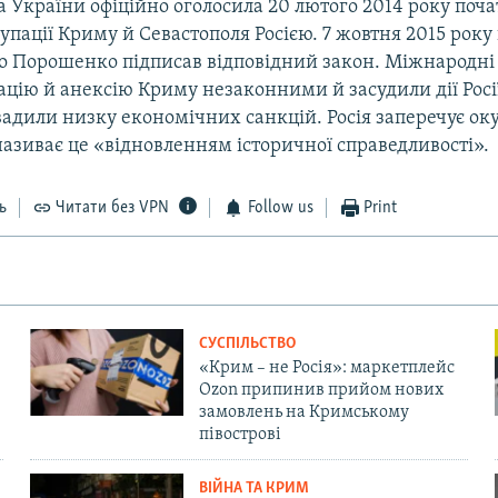
 України офіційно оголосила 20 лютого 2014 року поч
упації Криму й Севастополя Росією. 7 жовтня 2015 рок
о Порошенко підписав відповідний закон. Міжнародні 
цію й анексію Криму незаконними й засудили дії Росі
вадили низку економічних санкцій. Росія заперечує ок
називає це «відновленням історичної справедливості».
ь
Читати без VPN
Follow us
Print
СУСПІЛЬСТВО
«Крим – не Росія»: маркетплейс
Ozon припинив прийом нових
замовлень на Кримському
півострові
ВІЙНА ТА КРИМ