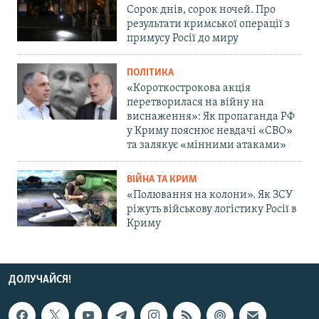
Сорок днів, сорок ночей. Про
результати кримської операції з
примусу Росії до миру
ПОЛІТИКА
«Короткострокова акція
перетворилася на війну на
виснаження»: Як пропаганда РФ
у Криму пояснює невдачі «СВО»
та залякує «мінними атаками»
ВІЙНА ТА КРИМ
«Полювання на колони». Як ЗСУ
ріжуть військову логістику Росії в
Криму
ДОЛУЧАЙСЯ!