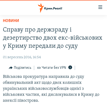
Доступність
посилання
Перейти
НОВИНИ
до
НОВИНИ
Справу про держзраду і
основного
ВОДА.КРИМ
матеріалу
дезертирство двох екс-військових
ВІДЕО ТА ФОТО
Перейти
у Криму передали до суду
до
ПОЛІТИКА
основної
01 вересень 2016, 16:54
БЛОГИ
навігації
Перейти
Поділитись
Читати без VPN
ПОГЛЯД
до
Військова прокуратура направила до суду
ІНТЕРВ'Ю
пошуку
обвинувальний акт щодо двох колишніх
ВСЕ ЗА ДЕНЬ
українських військовослужбовців однієї з
СПЕЦПРОЕКТИ
військових частин, які дислокувалися в Криму до
анексії півострова.
ЯК ОБІЙТИ БЛОКУВАННЯ
ДЕПОРТАЦІЯ