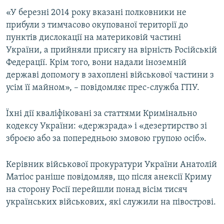
ВІДЕОУРОКИ «ELIFBE»
«У березні 2014 року вказані полковники не
Русский
прибули з тимчасово окупованої території до
СВІДЧЕННЯ ОКУПАЦІЇ
Qırımtatar
пунктів дислокації на материковій частині
УКРАЇНСЬКА ПРОБЛЕМА КРИМУ
України, а прийняли присягу на вірність Російській
Федерації. Крім того, вони надали іноземній
ДОЛУЧАЙСЯ!
ІНФОГРАФІКА
державі допомогу в захоплені військової частини з
усім її майном», – повідомляє прес-служба ГПУ.
Усі сайти RFE/RL
Їхні дії кваліфіковані за статтями Кримінально
кодексу України: «держзрада» і «дезертирство зі
зброєю або за попередньою змовою групою осіб».
Керівник військової прокуратури України Анатолій
Матіос раніше повідомляв, що після анексії Криму
на сторону Росії перейшли понад вісім тисяч
українських військових, які служили на півострові.