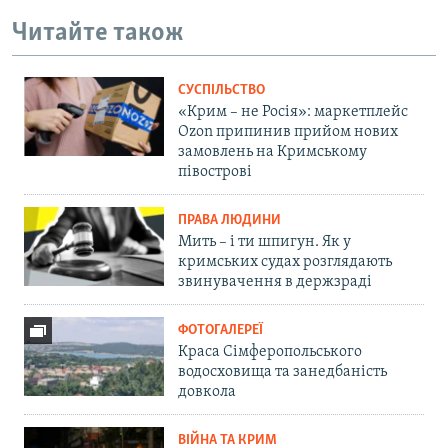
Читайте також
СУСПІЛЬСТВО
«Крим – не Росія»: маркетплейс
Ozon припинив прийом нових
замовлень на Кримському
півострові
ПРАВА ЛЮДИНИ
Мить – і ти шпигун. Як у
кримських судах розглядають
звинувачення в держзраді
ФОТОГАЛЕРЕЇ
Краса Сімферопольського
водосховища та занедбаність
довкола
ВІЙНА ТА КРИМ