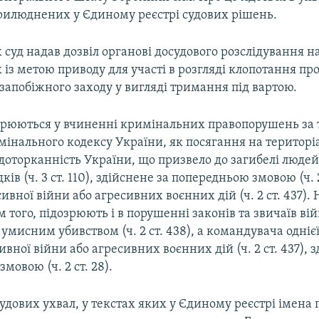
прилюднених у Єдиному реєстрі судових рішень.
 суд надав дозвіл органові досудового розслідування 
із метою приводу для участі в розгляді клопотання пр
запобіжного заходу у вигляді тримання під вартою.
озрюються у вчиненні кримінальних правопорушень за
мінального кодексу України, як посягання на територі
недоторканність України, що призвело до загибелі люде
ів (ч. 3 ст. 110), здійснене за попередньою змовою (ч. 2
ивної війни або агресивних воєнних дій (ч. 2 ст. 437)
м того, підозрюють і в порушенні законів та звичаїв ві
умисним убивством (ч. 2 ст. 438), а командувача однієї
ивної війни або агресивних воєнних дій (ч. 2 ст. 437), 
мовою (ч. 2 ст. 28).
удових ухвал, у текстах яких у Єдиному реєстрі імена