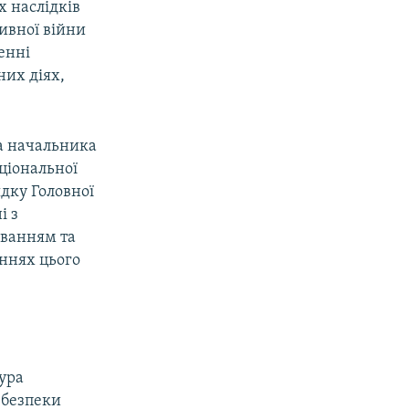
х наслідків
сивної війни
денні
них діях,
а начальника
аціональної
дку Головної
і з
уванням та
ннях цього
ура
 безпеки