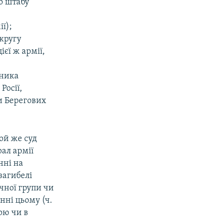
о штабу
а
ї);
округу
єї ж армії,
пника
Росії,
и Берегових
ой же суд
рал армії
нні на
загибелі
ичної групи чи
нні цьому (ч.
ою чи в