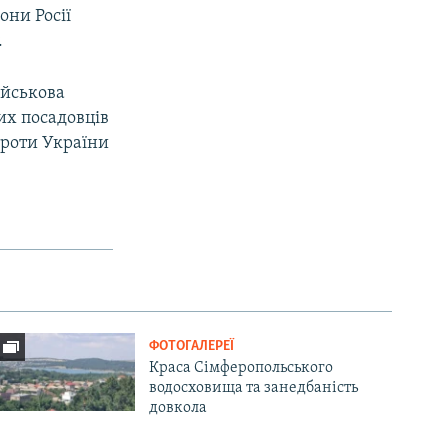
они Росії
.
ійськова
их посадовців
проти України
ФОТОГАЛЕРЕЇ
Краса Сімферопольського
водосховища та занедбаність
довкола