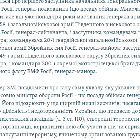
еться про першого заступника начальника Генеральног
 Росії, генерал-полковника (цю посаду обіймає Микол
, але він уже понад три роки має звання генерала армі
8-ї загальновійськової армії Південного військового 
Росії, генерал-лейтенанта, і заступника командувача ці
а; командувача 20-ї гвардійської загальновійськової
ної армії Збройних сил Росії, генерал-майора; засту
9-ї армії Південного військового округу Збройних сил 
ра; і командира 200-ї окремої мотострілецької бригад
ного флоту ВМФ Росії, генерал-майора.
ер ЗМІ повідомили про таку саму ухвалу, яку ухвалив т
осовно міністра оборони Росії – цю посаду обіймає гене
. Його підозрюють у ще ширшій низці злочинів: посяга
 цілісність і недоторканність України, що призвело до 
их тяжких наслідків (ч. 3 ст. 110), створенні терорист
 організації, керівництві нею або участі в ній чи сприя
 фінансуванні тероризму, вчиненому організованою груп