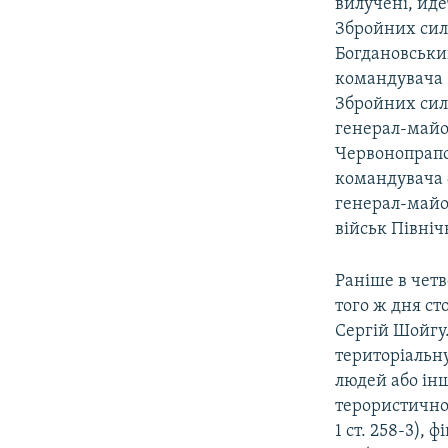
вилучені, йд
Збройних сил
Богдановський
командувача 5
Збройних сил 
генерал-майор
Червонопрапор
командувача 4
генерал-майо
військ Північ
Раніше в четв
того ж дня ст
Сергій Шойгу
територіальну
людей або інш
терористичної
1 ст. 258-3),