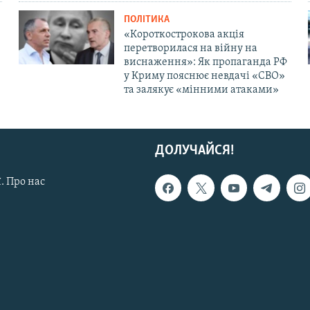
ПОЛІТИКА
«Короткострокова акція
перетворилася на війну на
виснаження»: Як пропаганда РФ
у Криму пояснює невдачі «СВО»
та залякує «мінними атаками»
ДОЛУЧАЙСЯ!
. Про нас