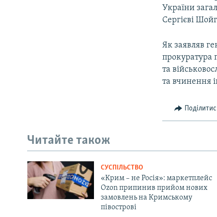
України загал
Сергієві Шойг
Як заявляв г
прокуратура 
та військовос
та вчинення 
Поділитис
Читайте також
СУСПІЛЬСТВО
«Крим – не Росія»: маркетплейс
Ozon припинив прийом нових
замовлень на Кримському
півострові