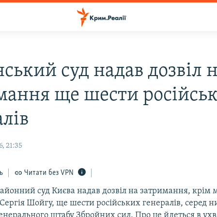
ський суд надав дозвіл 
мання ще шести російсь
алів
, 21:35
ь
Читати без VPN
айонний суд Києва надав дозвіл на затримання, крім м
 Сергія Шойгу, ще шести російських генералів, серед 
нерального штабу Збройних сил. Про це йдеться в ухва