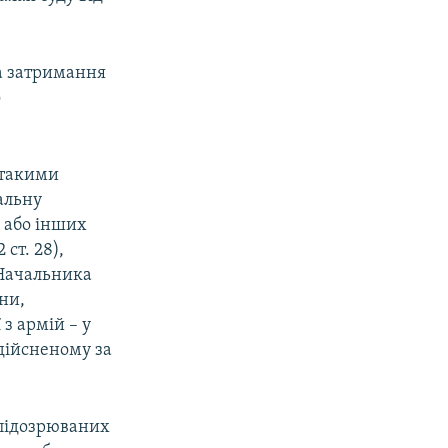
на затримання
о
 такими
альну
й або інших
 ст. 28),
. Начальника
йни,
 з армій – у
здійсненому за
 підозрюваних