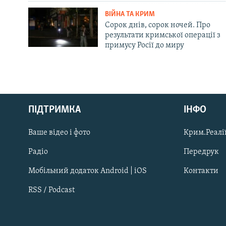
ВІЙНА ТА КРИМ
Сорок днів, сорок ночей. Про
результати кримської операції з
примусу Росії до миру
Русский
Qırımtatar
ПІДТРИМКА
ІНФО
Ваше відео і фото
Крим.Реалії
ДОЛУЧАЙСЯ!
Радіо
Передрук
Мобільний додаток Android | iOS
Контакти
RSS / Podcast
Усі сайти RFE/RL