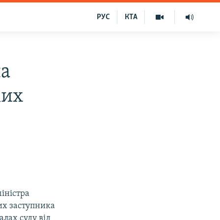
РУС
КТА
на
ких
іністра
них заступника
лах суду від