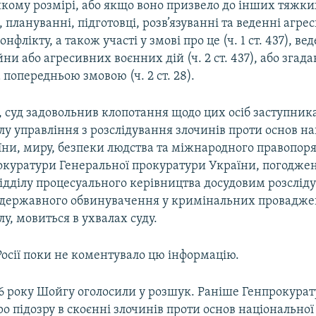
кому розмірі, або якщо воно призвело до інших тяжки
5), плануванні, підготовці, розв’язуванні та веденні агре
нфлікту, а також участі у змові про це (ч. 1 ст. 437), ве
йни або агресивних воєнних дій (ч. 2 ст. 437), або згада
 попередньою змовою (ч. 2 ст. 28).
 суд задовольнив клопотання щодо цих осіб заступник
ілу управління з розслідування злочинів проти основ н
їни, миру, безпеки людства та міжнародного правопоря
окуратури Генеральної прокуратури України, погоджен
ідділу процесуального керівництва досудовим розслід
державного обвинувачення у кримінальних провадже
лу, мовиться в ухвалах суду.
Росії поки не коментувало цю інформацію.
16 року Шойгу оголосили у розшук. Раніше Генпрокурат
о підозру в скоєнні злочинів проти основ національної