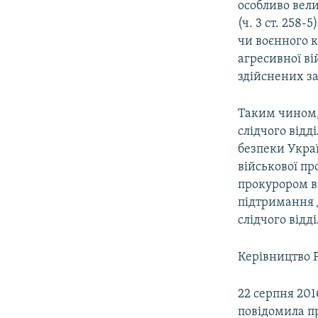
особливо вели
(ч. 3 ст. 258-
чи воєнного ко
агресивної ві
здійснених за
Таким чином,
слідчого відд
безпеки Укра
військової пр
прокурором в
підтримання 
слідчого відді
Керівництво 
22 серпня 20
повідомила пр