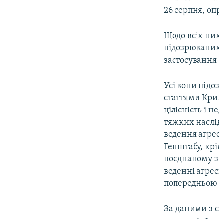
ВІДЕОУРОКИ «ELIFBE»
26 серпня, о
СВІДЧЕННЯ ОКУПАЦІЇ
Щодо всіх них
УКРАЇНСЬКА ПРОБЛЕМА КРИМУ
підозрюваних 
ІНФОГРАФІКА
застосування 
Усі вони під
статтями Кри
цілісність і 
тяжких наслідк
ведення агрес
Генштабу, крі
поєднаному з 
веденні агрес
попередньою з
За даними з с