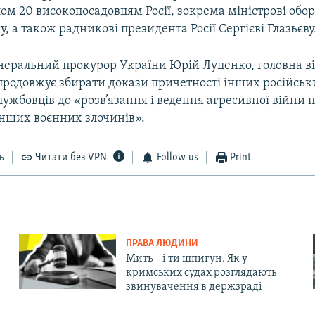
ом 20 високопосадовцям Росії, зокрема міністрові обор
у, а також радникові президента Росії Сергієві Глазьєву
енеральний прокурор України Юрій Луценко, головна в
продовжує збирати докази причетності інших російськ
лужбовців до «розв’язання і ведення агресивної війни 
інших воєнних злочинів».
ь
Читати без VPN
Follow us
Print
ПРАВА ЛЮДИНИ
Мить – і ти шпигун. Як у
кримських судах розглядають
звинувачення в держзраді