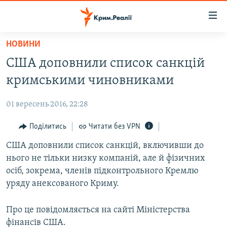
Доступність
посилання
Перейти
НОВИНИ
до
НОВИНИ
США доповнили список санкцій
основного
ВОДА.КРИМ
матеріалу
кримськими чиновниками
ВІДЕО ТА ФОТО
Перейти
до
01 вересень 2016, 22:28
ПОЛІТИКА
основної
БЛОГИ
Поділитись
Читати без VPN
навігації
Перейти
ПОГЛЯД
США доповнили список санкцій, включивши до
до
нього не тільки низку компаній, але й фізичних
ІНТЕРВ'Ю
пошуку
осіб, зокрема, членів підконтрольного Кремлю
ВСЕ ЗА ДЕНЬ
уряду анексованого Криму.
СПЕЦПРОЕКТИ
Про це повідомляється на сайті Міністерства
ЯК ОБІЙТИ БЛОКУВАННЯ
ДЕПОРТАЦІЯ
фінансів США.