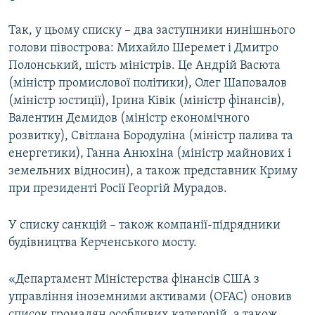
ВІДЕОУРОКИ «ELIFBE»
Русский
Так, у цьому списку – два заступники нинішнього
СВІДЧЕННЯ ОКУПАЦІЇ
голови півострова: Михайло Шеремет і Дмитро
Qırımtatar
УКРАЇНСЬКА ПРОБЛЕМА КРИМУ
Полонський, шість міністрів. Це Андрій Васюта
(міністр промислової політики), Олег Шаповалов
ДОЛУЧАЙСЯ!
ІНФОГРАФІКА
(міністр юстиції), Ірина Ківік (міністр фінансів),
Валентин Демидов (міністр економічного
розвитку), Світлана Бородуліна (міністр палива та
енергетики), Ганна Анюхіна (міністр майнових і
Усі сайти RFE/RL
земельних відносин), а також представник Криму
при президенті Росії Георгій Мурадов.
У списку санкцій – також компанії-підрядники
будівництва Керченського мосту.
«Департамент Міністерства фінансів США з
управління іноземними активами (OFAC) оновив
список громадян особливих категорій, а також