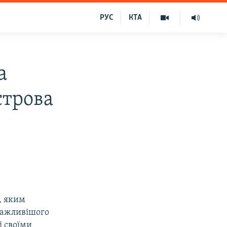
РУС
КТА
а
строва
, яким
йважливішого
і своїми