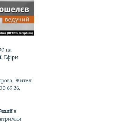
30 на
ї
. Ефіри
трова. Жителі
0 69 26,
еалії
в
підтримки