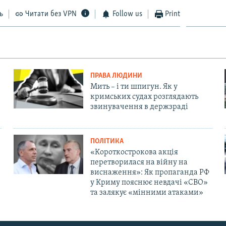
ь
Читати без VPN
Follow us
Print
ПРАВА ЛЮДИНИ
Мить – і ти шпигун. Як у
кримських судах розглядають
звинувачення в держзраді
ПОЛІТИКА
«Короткострокова акція
перетворилася на війну на
виснаження»: Як пропаганда РФ
у Криму пояснює невдачі «СВО»
та залякує «мінними атаками»