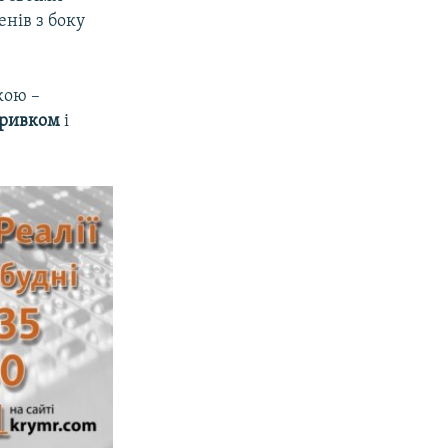
нів з боку
кою –
Гривком
і