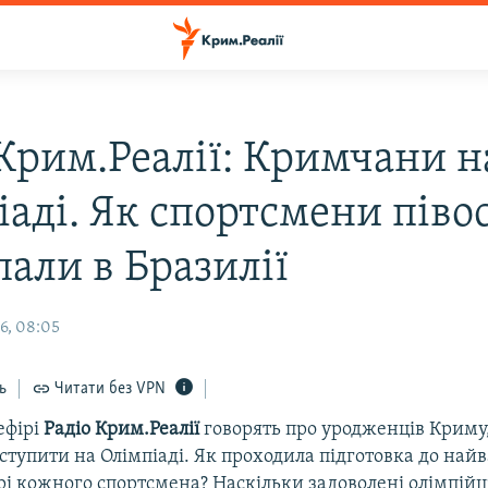
 Крим.Реалії: Кримчани н
іаді. Як спортсмени піво
пали в Бразилії
6, 08:05
ь
Читати без VPN
ефірі
Радіо Крим.Реалії
говорять про уродженців Криму
ступити на Олімпіаді. Як проходила підготовка до на
єрі кожного спортсмена? Наскільки задоволені олімпійц