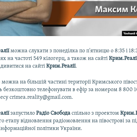
алії
можна слухати з понеділка по п'ятницю о 8:35 і 18:
ях на частоті 549 кілогерц, а також на сайті
Крим.Реалі
дивитися на сайті
Крим.Реалії
.
 можна на більшій частині території Кримського півос
 безкоштовно телефонувати в ефір за номером 8 800 10
есу crimea.reality@gmail.com.
алії
запустило
Радіо Свобода
спільно з проектом
Крим.Р
о етапу відновлення радіомовлення на півострові за 
інформаційної політики України.