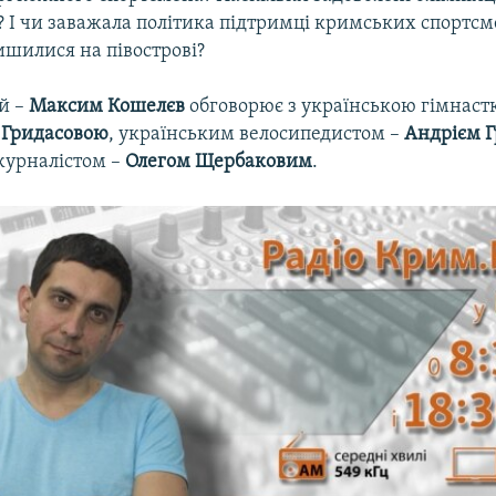
 І чи заважала політика підтримці кримських спортсме
лишилися на півострові?
ий –
Максим Кошелєв
обговорює з українською гімнаст
 Гридасовою
, українським велосипедистом –
Андрієм 
журналістом –
Олегом Щербаковим
.