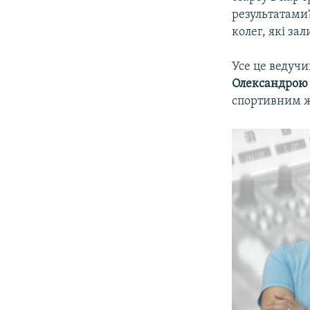
ВІДЕОУРОКИ «ELIFBE»
результатами?
СВІДЧЕННЯ ОКУПАЦІЇ
колег, які за
УКРАЇНСЬКА ПРОБЛЕМА КРИМУ
Усе це ведуч
ІНФОГРАФІКА
Олександрою
спортивним 