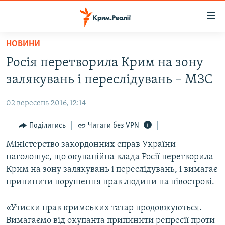
Доступність
посилання
Перейти
НОВИНИ
до
НОВИНИ
Росія перетворила Крим на зону
основного
ВОДА.КРИМ
матеріалу
залякувань і переслідувань – МЗС
ВІДЕО ТА ФОТО
Перейти
до
02 вересень 2016, 12:14
ПОЛІТИКА
основної
БЛОГИ
Поділитись
Читати без VPN
навігації
Перейти
ПОГЛЯД
Міністерство закордонних справ України
до
наголошує, що окупаційна влада Росії перетворила
ІНТЕРВ'Ю
пошуку
Крим на зону залякувань і переслідувань, і вимагає
ВСЕ ЗА ДЕНЬ
припинити порушення прав людини на півострові.
СПЕЦПРОЕКТИ
«Утиски прав кримських татар продовжуються.
ЯК ОБІЙТИ БЛОКУВАННЯ
ДЕПОРТАЦІЯ
Вимагаємо від окупанта припинити репресії проти