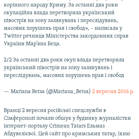
корінного народу Криму. За останні два роки
ВІДЕОУРОКИ «ELIFBE»
Русский
окупаційна влада перетворила український
СВІДЧЕННЯ ОКУПАЦІЇ
півострів на зону залякувань і переслідувань,
Qırımtatar
масових порушень прав і свобод», – написала у
УКРАЇНСЬКА ПРОБЛЕМА КРИМУ
Twitter речниця Міністерства закордонних справ
ДОЛУЧАЙСЯ!
ІНФОГРАФІКА
України Мар’яна Беца.
2/2 За останні два роки окуп влада перетворила
український півострів на зону залякувань і
Усі сайти RFE/RL
переслідувань, масових порушень прав і свобод
— Mariana Betsa (@Mariana_Betsa)
2 вересня 2016 р.
Вранці 2 вересня російські спецслужби в
Сімферополі почали обшук у будинку журналістки
інтернет-порталу Crimean Tatars Ельмаз
Абдувелієвої. Цей сайт про кримських татар, їхню