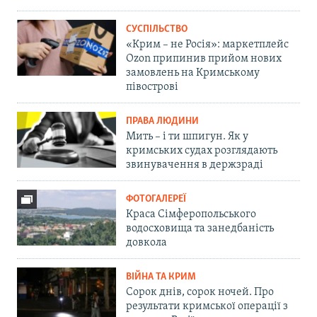
СУСПІЛЬСТВО
«Крим – не Росія»: маркетплейс
Ozon припинив прийом нових
замовлень на Кримському
півострові
ПРАВА ЛЮДИНИ
Мить – і ти шпигун. Як у
кримських судах розглядають
звинувачення в держзраді
ФОТОГАЛЕРЕЇ
Краса Сімферопольського
водосховища та занедбаність
довкола
ВІЙНА ТА КРИМ
Сорок днів, сорок ночей. Про
результати кримської операції з