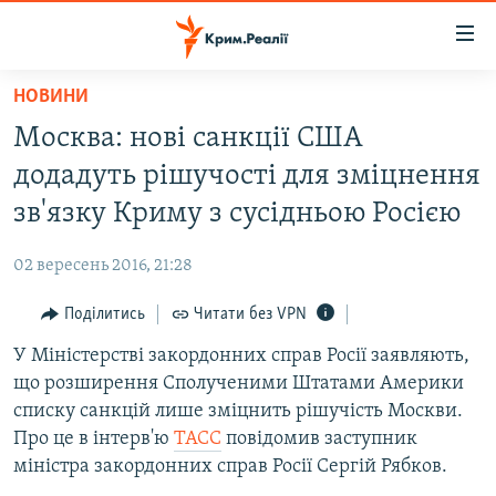
Доступність
посилання
Перейти
НОВИНИ
до
НОВИНИ
Москва: нові санкції США
основного
ВОДА.КРИМ
матеріалу
додадуть рішучості для зміцнення
ВІДЕО ТА ФОТО
Перейти
зв'язку Криму з сусідньою Росією
до
ПОЛІТИКА
основної
02 вересень 2016, 21:28
БЛОГИ
навігації
Перейти
Поділитись
Читати без VPN
ПОГЛЯД
до
У Міністерстві закордонних справ Росії заявляють,
ІНТЕРВ'Ю
пошуку
що розширення Сполученими Штатами Америки
ВСЕ ЗА ДЕНЬ
списку санкцій лише зміцнить рішучість Москви.
СПЕЦПРОЕКТИ
Про це в інтерв'ю
ТАСС
повідомив заступник
міністра закордонних справ Росії Сергій Рябков.
ЯК ОБІЙТИ БЛОКУВАННЯ
ДЕПОРТАЦІЯ