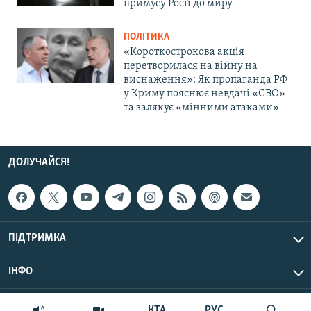
примусу Росії до миру
ПОЛІТИКА
«Короткострокова акція
перетворилася на війну на
виснаження»: Як пропаганда РФ
у Криму пояснює невдачі «СВО»
та залякує «мінними атаками»
ДОЛУЧАЙСЯ!
ПІДТРИМКА
ІНФО
© Крим.Реалії, 2026 | Усі права застережено.
КТА
РУС