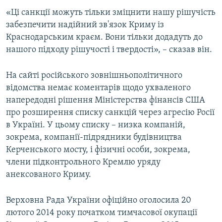
ВІДЕОУРОКИ «ELIFBE»
«Ці санкції можуть тільки зміцнити нашу рішучість
Русский
забезпечити надійний зв'язок Криму із
СВІДЧЕННЯ ОКУПАЦІЇ
Qırımtatar
Краснодарським краєм. Вони тільки додадуть до
УКРАЇНСЬКА ПРОБЛЕМА КРИМУ
нашого підходу рішучості і твердості», – сказав він.
ДОЛУЧАЙСЯ!
ІНФОГРАФІКА
На сайті російського зовнішньополітичного
відомства немає коментарів щодо ухваленого
напередодні рішення Міністерства фінансів США
Усі сайти RFE/RL
про розширення списку санкцій через агресію Росії
в Україні. У цьому списку – низка компаній,
зокрема, компанії-підрядники будівництва
Керченського мосту, і фізичні особи, зокрема,
члени підконтрольного Кремлю уряду
анексованого Криму.
Верховна Рада України офіційно оголосила 20
лютого 2014 року початком тимчасової окупації