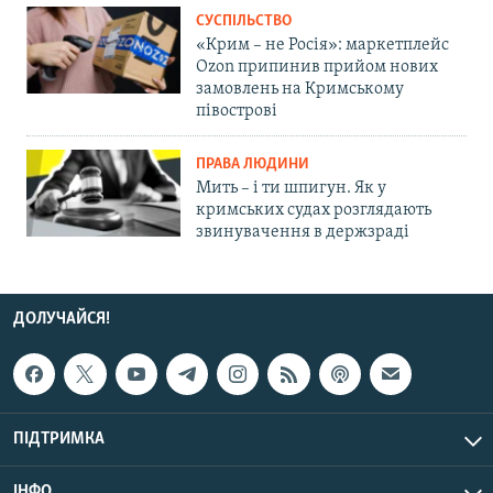
СУСПІЛЬСТВО
«Крим – не Росія»: маркетплейс
Ozon припинив прийом нових
замовлень на Кримському
півострові
ПРАВА ЛЮДИНИ
Мить – і ти шпигун. Як у
кримських судах розглядають
звинувачення в держзраді
ДОЛУЧАЙСЯ!
ПІДТРИМКА
ІНФО