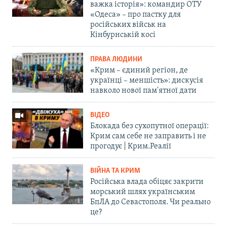
важка історія»: командир ОТУ
«Одеса» – про пастку для
російських військ на
Кінбурнській косі
ПРАВА ЛЮДИНИ
«Крим – єдиний регіон, де
українці – меншість»: дискусія
навколо нової пам'ятної дати
ВІДЕО
Блокада без сухопутної операції:
Крим сам себе не заправить і не
прогодує | Крим.Реалії
ВІЙНА ТА КРИМ
Російська влада обіцяє закрити
морський шлях українським
БпЛА до Севастополя. Чи реально
це?