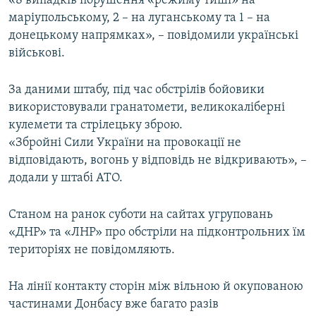
«8 випадків порушення «режиму тиші» на
ВІДЕОУРОКИ «ELIFBE»
маріупольському, 2 – на луганському та 1 – на
Русский
донецькому напрямках», – повідомили українські
СВІДЧЕННЯ ОКУПАЦІЇ
Qırımtatar
військові.
УКРАЇНСЬКА ПРОБЛЕМА КРИМУ
ДОЛУЧАЙСЯ!
За даними штабу, під час обстрілів бойовики
ІНФОГРАФІКА
використовували гранатомети, великокаліберні
кулемети та стрілецьку зброю.
«Збройні Сили України на провокації не
Усі сайти RFE/RL
відповідають, вогонь у відповідь не відкривають», –
додали у штабі АТО.
Станом на ранок суботи на сайтах угруповань
«ДНР» та «ЛНР» про обстріли на підконтрольних їм
територіях не повідомляють.
На лінії контакту сторін між вільною й окупованою
частинами Донбасу вже багато разів