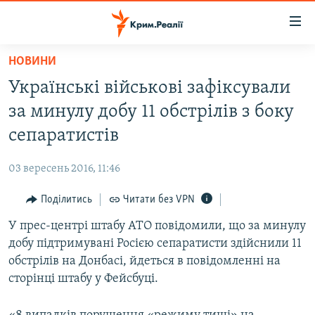
Доступність
посилання
Перейти
НОВИНИ
до
НОВИНИ
Українські військові зафіксували
основного
ВОДА.КРИМ
матеріалу
за минулу добу 11 обстрілів з боку
ВІДЕО ТА ФОТО
Перейти
сепаратистів
до
ПОЛІТИКА
основної
03 вересень 2016, 11:46
БЛОГИ
навігації
Перейти
Поділитись
Читати без VPN
ПОГЛЯД
до
У прес-центрі штабу АТО повідомили, що за минулу
ІНТЕРВ'Ю
пошуку
добу підтримувані Росією сепаратисти здійснили 11
ВСЕ ЗА ДЕНЬ
обстрілів на Донбасі, йдеться в повідомленні на
СПЕЦПРОЕКТИ
сторінці штабу у Фейсбуці.
ЯК ОБІЙТИ БЛОКУВАННЯ
ДЕПОРТАЦІЯ