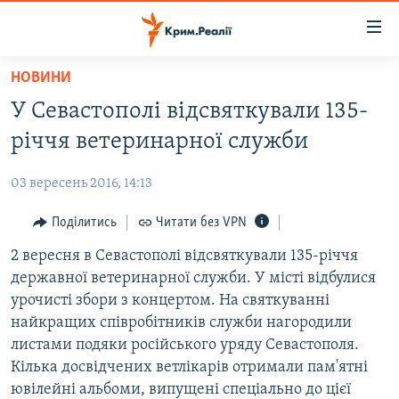
Доступність
посилання
Перейти
НОВИНИ
до
НОВИНИ
У Севастополі відсвяткували 135-
основного
ВОДА.КРИМ
матеріалу
річчя ветеринарної служби
ВІДЕО ТА ФОТО
Перейти
до
03 вересень 2016, 14:13
ПОЛІТИКА
основної
БЛОГИ
Поділитись
Читати без VPN
навігації
Перейти
ПОГЛЯД
2 вересня в Севастополі відсвяткували 135-річчя
до
державної ветеринарної служби. У місті відбулися
ІНТЕРВ'Ю
пошуку
урочисті збори з концертом. На святкуванні
ВСЕ ЗА ДЕНЬ
найкращих співробітників служби нагородили
листами подяки російського уряду Севастополя.
СПЕЦПРОЕКТИ
Кілька досвідчених ветлікарів отримали пам'ятні
ЯК ОБІЙТИ БЛОКУВАННЯ
ДЕПОРТАЦІЯ
ювілейні альбоми, випущені спеціально до цієї