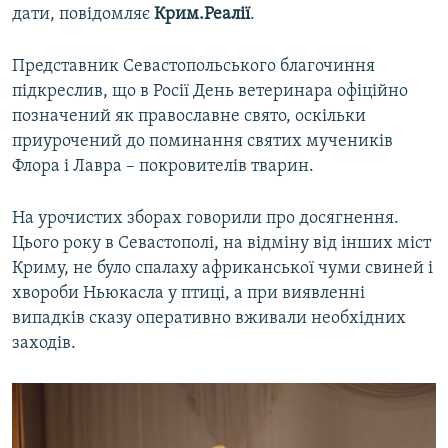
дати, повідомляє
Крим.Реалії
.
ВІДЕОУРОКИ «ELIFBE»
Русский
СВІДЧЕННЯ ОКУПАЦІЇ
Представник Севастопольського благочиння
Qırımtatar
підкреслив, що в Росії День ветеринара офіційно
УКРАЇНСЬКА ПРОБЛЕМА КРИМУ
позначений як православне свято, оскільки
ДОЛУЧАЙСЯ!
ІНФОГРАФІКА
приурочений до поминання святих мучеників
Флора і Лавра – покровителів тварин.
На урочистих зборах говорили про досягнення.
Усі сайти RFE/RL
Цього року в Севастополі, на відміну від інших міст
Криму, не було спалаху африканської чуми свиней і
хвороби Ньюкасла у птиці, а при виявленні
випадків сказу оперативно вживали необхідних
заходів.