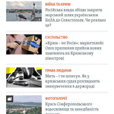
ВІЙНА ТА КРИМ
Російська влада обіцяє закрити
морський шлях українським
БпЛА до Севастополя. Чи реально
це?
СУСПІЛЬСТВО
«Крим – не Росія»: маркетплейс
Ozon припинив прийом нових
замовлень на Кримському
півострові
ПРАВА ЛЮДИНИ
Мить – і ти шпигун. Як у
кримських судах розглядають
звинувачення в держзраді
ФОТОГАЛЕРЕЇ
Краса Сімферопольського
водосховища та занедбаність