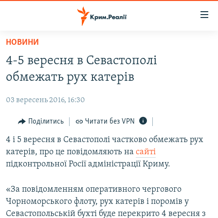
Доступність
посилання
Перейти
НОВИНИ
до
НОВИНИ
4-5 вересня в Севастополі
основного
ВОДА.КРИМ
матеріалу
обмежать рух катерів
ВІДЕО ТА ФОТО
Перейти
до
03 вересень 2016, 16:30
ПОЛІТИКА
основної
БЛОГИ
Поділитись
Читати без VPN
навігації
Перейти
ПОГЛЯД
4 і 5 вересня в Севастополі частково обмежать рух
до
катерів, про це повідомляють на
сайті
ІНТЕРВ'Ю
пошуку
підконтрольної Росії адміністрації Криму.
ВСЕ ЗА ДЕНЬ
«За повідомленням оперативного чергового
СПЕЦПРОЕКТИ
Чорноморського флоту, рух катерів і поромів у
ЯК ОБІЙТИ БЛОКУВАННЯ
ДЕПОРТАЦІЯ
Севастопольській бухті буде перекрито 4 вересня з