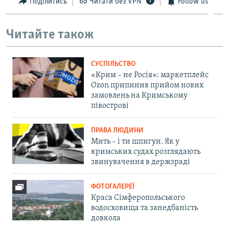
Поділитись
Читати без VPN
Follow us
Читайте також
СУСПІЛЬСТВО
«Крим – не Росія»: маркетплейс
Ozon припинив прийом нових
замовлень на Кримському
півострові
ПРАВА ЛЮДИНИ
Мить – і ти шпигун. Як у
кримських судах розглядають
звинувачення в держзраді
ФОТОГАЛЕРЕЇ
Краса Сімферопольського
водосховища та занедбаність
довкола