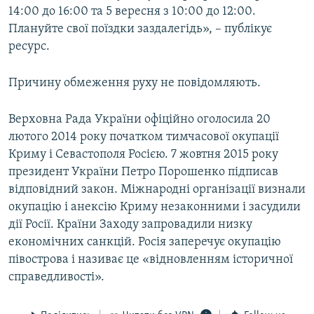
14:00 до 16:00 та 5 вересня з 10:00 до 12:00.
ВІДЕОУРОКИ «ELIFBE»
Русский
Плануйте свої поїздки заздалегідь», – публікує
СВІДЧЕННЯ ОКУПАЦІЇ
ресурс.
Qırımtatar
УКРАЇНСЬКА ПРОБЛЕМА КРИМУ
Причину обмеження руху не повідомляють.
ДОЛУЧАЙСЯ!
ІНФОГРАФІКА
Верховна Рада України офіційно оголосила 20
лютого 2014 року початком тимчасової окупації
Усі сайти RFE/RL
Криму і Севастополя Росією. 7 жовтня 2015 року
президент України Петро Порошенко підписав
відповідний закон. Міжнародні організації визнали
окупацію і анексію Криму незаконними і засудили
дії Росії. Країни Заходу запровадили низку
економічних санкцій. Росія заперечує окупацію
півострова і називає це «відновленням історичної
справедливості».