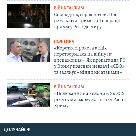
ВІЙНА ТА КРИМ
Сорок днів, сорок ночей. Про
результати кримської операції з
примусу Росії до миру
ПОЛІТИКА
«Короткострокова акція
перетворилася на війну на
виснаження»: Як пропаганда РФ
у Криму пояснює невдачі «СВО»
та залякує «мінними атаками»
ВІЙНА ТА КРИМ
«Полювання на колони». Як ЗСУ
ріжуть військову логістику Росії в
Криму
ДОЛУЧАЙСЯ!