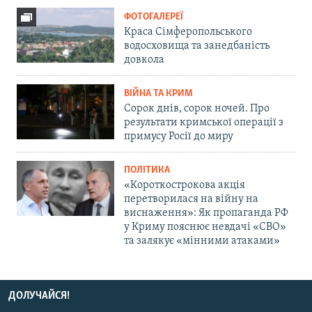
ФОТОГАЛЕРЕЇ
Краса Сімферопольського
водосховища та занедбаність
довкола
ВІЙНА ТА КРИМ
Сорок днів, сорок ночей. Про
результати кримської операції з
примусу Росії до миру
ПОЛІТИКА
«Короткострокова акція
перетворилася на війну на
виснаження»: Як пропаганда РФ
у Криму пояснює невдачі «СВО»
та залякує «мінними атаками»
ДОЛУЧАЙСЯ!