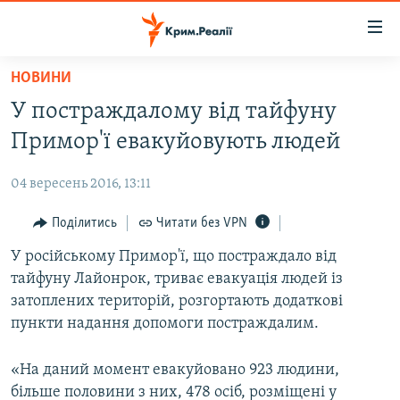
Доступність
посилання
Перейти
НОВИНИ
до
НОВИНИ
У постраждалому від тайфуну
основного
ВОДА.КРИМ
матеріалу
Примор'ї евакуйовують людей
ВІДЕО ТА ФОТО
Перейти
до
04 вересень 2016, 13:11
ПОЛІТИКА
основної
БЛОГИ
Поділитись
Читати без VPN
навігації
Перейти
ПОГЛЯД
У російському Примор'ї, що постраждало від
до
тайфуну Лайонрок, триває евакуація людей із
ІНТЕРВ'Ю
пошуку
затоплених територій, розгортають додаткові
ВСЕ ЗА ДЕНЬ
пункти надання допомоги постраждалим.
СПЕЦПРОЕКТИ
«На даний момент евакуйовано 923 людини,
ЯК ОБІЙТИ БЛОКУВАННЯ
ДЕПОРТАЦІЯ
більше половини з них, 478 осіб, розміщені у