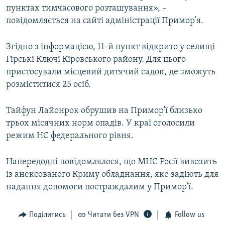
пунктах тимчасового розташування», –
ВІДЕОУРОКИ «ELIFBE»
Русский
повідомляється на сайті адміністрації Примор'я.
СВІДЧЕННЯ ОКУПАЦІЇ
Qırımtatar
УКРАЇНСЬКА ПРОБЛЕМА КРИМУ
Згідно з інформацією, 11-й пункт відкрито у селищі
Гірські Ключі Кіровського району. Для цього
ДОЛУЧАЙСЯ!
ІНФОГРАФІКА
пристосували місцевий дитячий садок, де зможуть
розміститися 25 осіб.
Усі сайти RFE/RL
Тайфун Лайонрок обрушив на Примор'ї близько
трьох місячних норм опадів. У краї оголосили
режим НС федерального рівня.
Напередодні повідомлялося, що МНС Росії вивозить
із анексованого Криму обладнання, яке задіють для
надання допомоги постраждалим у Примор'ї.
Поділитись
Читати без VPN
Follow us