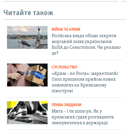
Читайте також
ВІЙНА ТА КРИМ
Російська влада обіцяє закрити
морський шлях українським
БпЛА до Севастополя. Чи реально
це?
СУСПІЛЬСТВО
«Крим – не Росія»: маркетплейс
Ozon припинив прийом нових
замовлень на Кримському
півострові
ПРАВА ЛЮДИНИ
Мить – і ти шпигун. Як у
кримських судах розглядають
звинувачення в держзраді