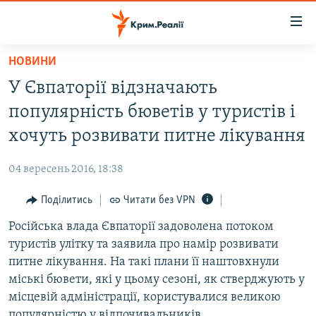
Доступність
посилання
Перейти
НОВИНИ
до
НОВИНИ
У Євпаторії відзначають
основного
ВОДА.КРИМ
матеріалу
популярність бюветів у туристів і
ВІДЕО ТА ФОТО
Перейти
хочуть розвивати питне лікування
до
ПОЛІТИКА
основної
04 вересень 2016, 18:38
БЛОГИ
навігації
Перейти
Поділитись
Читати без VPN
ПОГЛЯД
до
Російська влада Євпаторії задоволена потоком
ІНТЕРВ'Ю
пошуку
туристів улітку та заявила про намір розвивати
ВСЕ ЗА ДЕНЬ
питне лікування. На такі плани її наштовхнули
СПЕЦПРОЕКТИ
міські бювети, які у цьому сезоні, як стверджують у
місцевій адміністрації, користувалися великою
ЯК ОБІЙТИ БЛОКУВАННЯ
ДЕПОРТАЦІЯ
популярністю у відпочивальників.