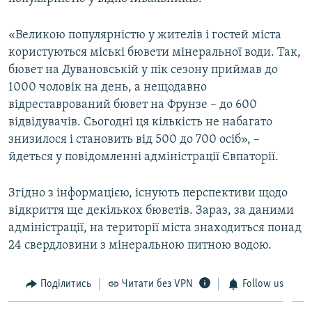
ВІДЕОУРОКИ «ELIFBE»
Русский
«Великою популярністю у жителів і гостей міста
СВІДЧЕННЯ ОКУПАЦІЇ
Qırımtatar
користуються міські бювети мінеральної води. Так,
УКРАЇНСЬКА ПРОБЛЕМА КРИМУ
бювет на Дувановській у пік сезону приймав до
1000 чоловік на день, а нещодавно
ДОЛУЧАЙСЯ!
ІНФОГРАФІКА
відреставрований бювет на Фрунзе – до 600
відвідувачів. Сьогодні ця кількість не набагато
знизилося і становить від 500 до 700 осіб», –
Усі сайти RFE/RL
йдеться у повідомленні адміністрації Євпаторії.
Згідно з інформацією, існують перспективи щодо
відкриття ще декількох бюветів. Зараз, за даними
адміністрації, на території міста знаходиться понад
24 свердловини з мінеральною питною водою.
Поділитись
Читати без VPN
Follow us