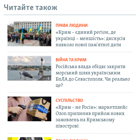
Читайте також
ПРАВА ЛЮДИНИ
«Крим – єдиний регіон, де
українці – меншість»: дискусія
навколо нової пам'ятної дати
ВІЙНА ТА КРИМ
Російська влада обіцяє закрити
морський шлях українським
БпЛА до Севастополя. Чи реально
це?
СУСПІЛЬСТВО
«Крим – не Росія»: маркетплейс
Ozon припинив прийом нових
замовлень на Кримському
півострові